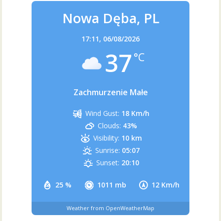
Nowa Dęba, PL
17:11,
06/08/2026
37
°C
Zachmurzenie Małe
Wind Gust:
18 Km/h
Clouds:
43%
Visibility:
10 km
Sunrise:
05:07
Sunset:
20:10
25 %
1011 mb
12 Km/h
Weather from OpenWeatherMap