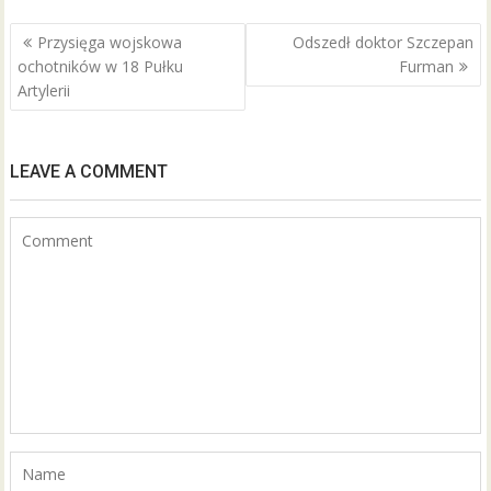
b
er
l
e
Nawigacja
Przysięga wojskowa
Odszedł doktor Szczepan
o
wpisu
ochotników w 18 Pułku
Furman
o
Artylerii
k
LEAVE A COMMENT