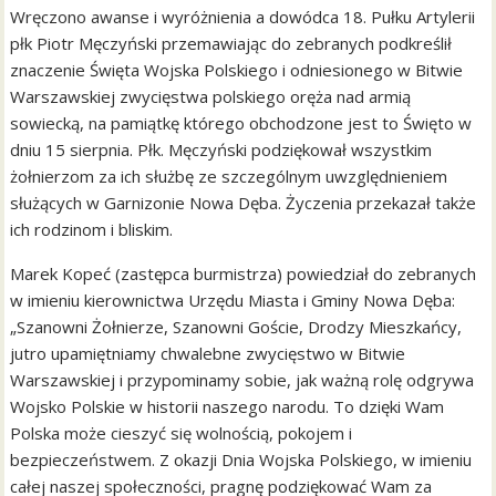
Wręczono awanse i wyróżnienia a dowódca 18. Pułku Artylerii
płk Piotr Męczyński przemawiając do zebranych podkreślił
znaczenie Święta Wojska Polskiego i odniesionego w Bitwie
Warszawskiej zwycięstwa polskiego oręża nad armią
sowiecką, na pamiątkę którego obchodzone jest to Święto w
dniu 15 sierpnia. Płk. Męczyński podziękował wszystkim
żołnierzom za ich służbę ze szczególnym uwzględnieniem
służących w Garnizonie Nowa Dęba. Życzenia przekazał także
ich rodzinom i bliskim.
Marek Kopeć (zastępca burmistrza) powiedział do zebranych
w imieniu kierownictwa Urzędu Miasta i Gminy Nowa Dęba:
„Szanowni Żołnierze, Szanowni Goście, Drodzy Mieszkańcy,
jutro upamiętniamy chwalebne zwycięstwo w Bitwie
Warszawskiej i przypominamy sobie, jak ważną rolę odgrywa
Wojsko Polskie w historii naszego narodu. To dzięki Wam
Polska może cieszyć się wolnością, pokojem i
bezpieczeństwem. Z okazji Dnia Wojska Polskiego, w imieniu
całej naszej społeczności, pragnę podziękować Wam za