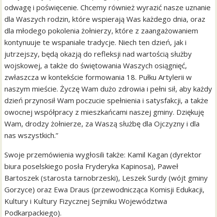
odwagę i poświęcenie. Chcemy również wyrazić nasze uznanie
dla Waszych rodzin, które wspierają Was każdego dnia, oraz
dla młodego pokolenia żołnierzy, które z zaangażowaniem
kontynuuje te wspaniałe tradycje. Niech ten dzień, jak i
jutrzejszy, będą okazją do refleksji nad wartością służby
wojskowej, a także do świętowania Waszych osiągnięć,
zwłaszcza w kontekście formowania 18. Pułku Artylerii w
naszym mieście. Życzę Wam dużo zdrowia i pełni sił, aby każdy
dzień przynosił Wam poczucie spełnienia i satysfakcji, a także
owocnej współpracy z mieszkańcami naszej gminy. Dziękuję
Wam, drodzy żołnierze, za Waszą służbę dla Ojczyzny i dla
nas wszystkich.”
Swoje przemówienia wygłosili także: Kamil Kagan (dyrektor
biura poselskiego posła Fryderyka Kapinosa), Paweł
Bartoszek (starosta tarnobrzeski), Leszek Surdy (wójt gminy
Gorzyce) oraz Ewa Draus (przewodnicząca Komisji Edukacji,
Kultury i Kultury Fizycznej Sejmiku Województwa
Podkarpackiego).