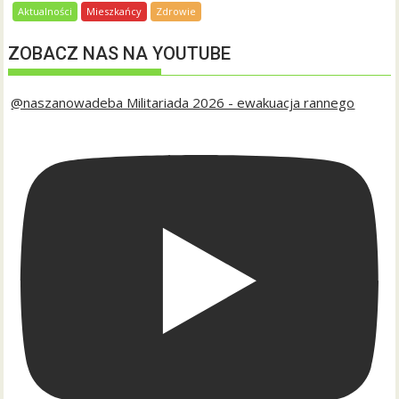
Aktualności
Mieszkańcy
Zdrowie
ZOBACZ NAS NA YOUTUBE
@naszanowadeba Militariada 2026 - ewakuacja rannego