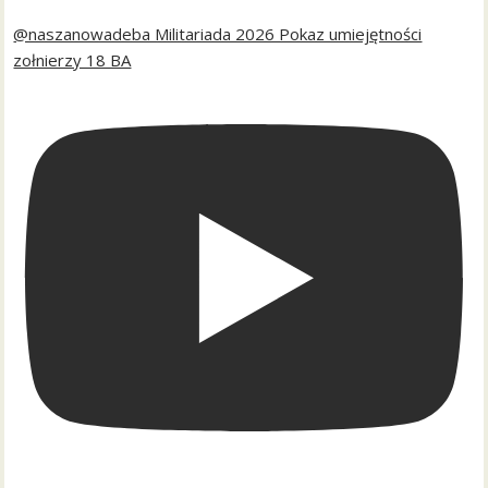
@naszanowadeba Militariada 2026 Pokaz umiejętności
zołnierzy 18 BA