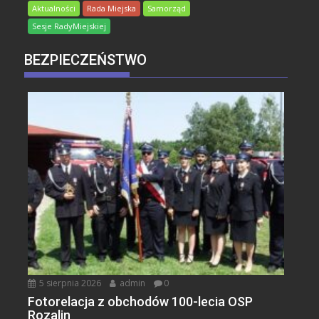
Aktualności
Rada Miejska
Samorząd
Sesje RadyMiejskiej
BEZPIECZEŃSTWO
5 sierpnia 2026
admin
0
Fotorelacja z obchodów 100-lecia OSP
Rozalin