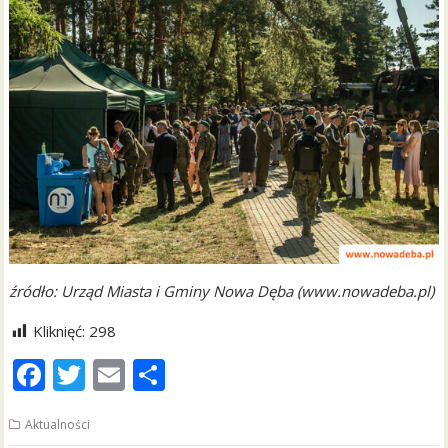
źródło: Urząd Miasta i Gminy Nowa Dęba (www.nowadeba.pl)
Kliknięć:
298
F
T
E
S
ac
w
m
h
Aktualności
e
itt
ai
ar