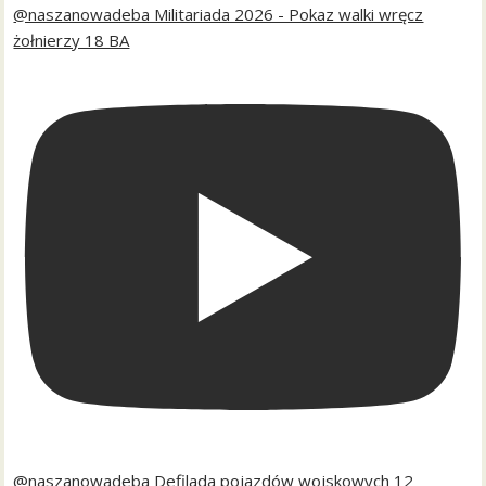
@naszanowadeba Militariada 2026 - Pokaz walki wręcz
żołnierzy 18 BA
@naszanowadeba Defilada pojazdów wojskowych 12