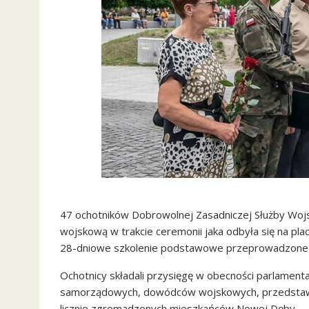
47 ochotników Dobrowolnej Zasadniczej Służby Wojsk
wojskową w trakcie ceremonii jaka odbyła się na pl
28-dniowe szkolenie podstawowe przeprowadzone pr
Ochotnicy składali przysięgę w obecności parlament
samorządowych, dowódców wojskowych, przedstawic
licznie zgromadzonych mieszkańców Nowej Dęby.