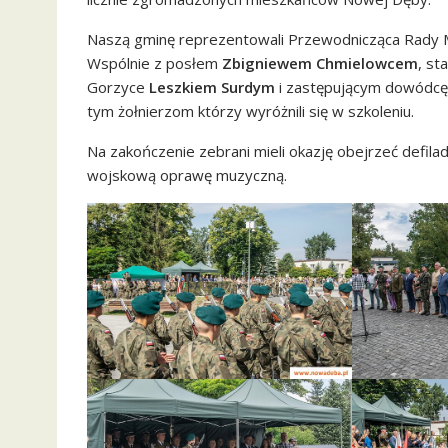
Naszą gminę reprezentowali Przewodnicząca Rady M
Wspólnie z posłem
Zbigniewem Chmielowcem
, st
Gorzyce
Leszkiem Surdym
i zastępującym dowódcę 1
tym żołnierzom którzy wyróżnili się w szkoleniu.
Na zakończenie zebrani mieli okazję obejrzeć defil
wojskową oprawę muzyczną.