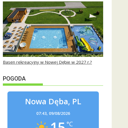
Basen rekreacyjny w Nowej Dębie w 2027 r.?
POGODA
Nowa Dęba, PL
07:43,
09/08/2026
15
°C