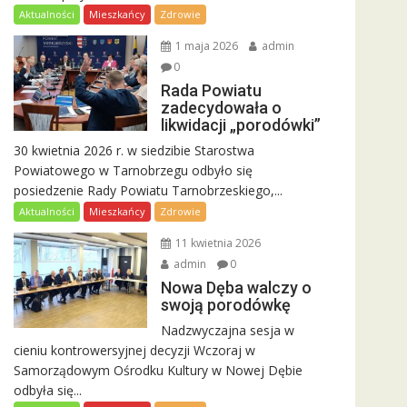
Aktualności
Mieszkańcy
Zdrowie
1 maja 2026
admin
0
Rada Powiatu
zadecydowała o
likwidacji „porodówki”
30 kwietnia 2026 r. w siedzibie Starostwa
Powiatowego w Tarnobrzegu odbyło się
posiedzenie Rady Powiatu Tarnobrzeskiego,...
Aktualności
Mieszkańcy
Zdrowie
11 kwietnia 2026
admin
0
Nowa Dęba walczy o
swoją porodówkę
Nadzwyczajna sesja w
cieniu kontrowersyjnej decyzji Wczoraj w
Samorządowym Ośrodku Kultury w Nowej Dębie
odbyła się...