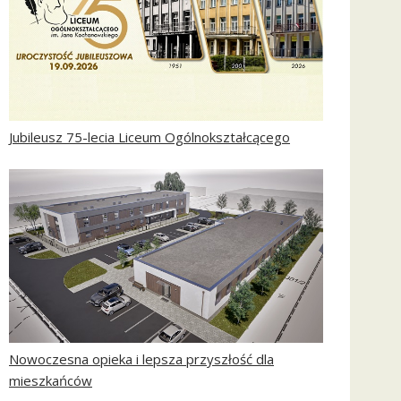
Jubileusz 75-lecia Liceum Ogólnokształcącego
Nowoczesna opieka i lepsza przyszłość dla
mieszkańców