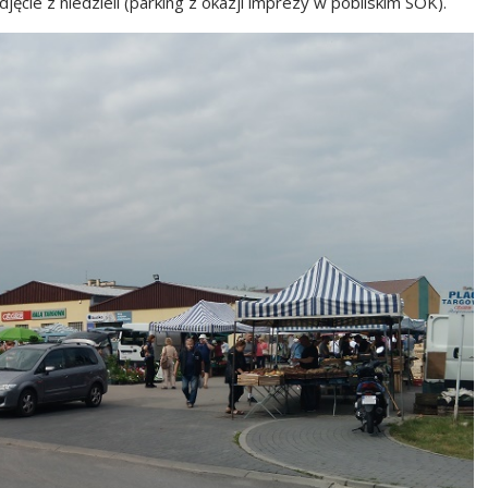
jęcie z niedzieli (parking z okazji imprezy w pobliskim SOK).