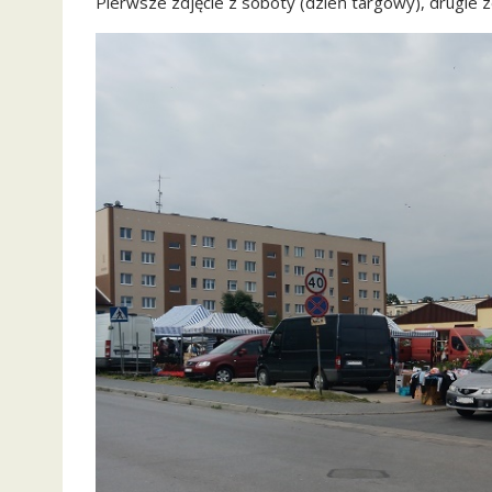
Pierwsze zdjęcie z soboty (dzień targowy), drugie zd