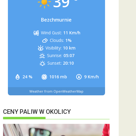
39
Bezchmurnie
Wind Gust:
11 Km/h
Clouds:
1%
Visibility:
10 km
Sunrise:
05:07
Sunset:
20:10
24 %
1016 mb
9 Km/h
Weather from OpenWeatherMap
CENY PALIW W OKOLICY