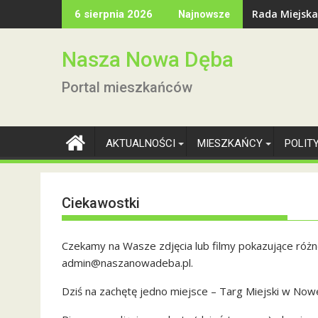
Skip
Rada Miejska
6 sierpnia 2026
Najnowsze
to
content
Nasza Nowa Dęba
Portal mieszkańców
AKTUALNOŚCI
MIESZKAŃCY
POLIT
Ciekawostki
Czekamy na Wasze zdjęcia lub filmy pokazujące różne 
admin@naszanowadeba.pl.
Dziś na zachętę jedno miejsce – Targ Miejski w Nowe