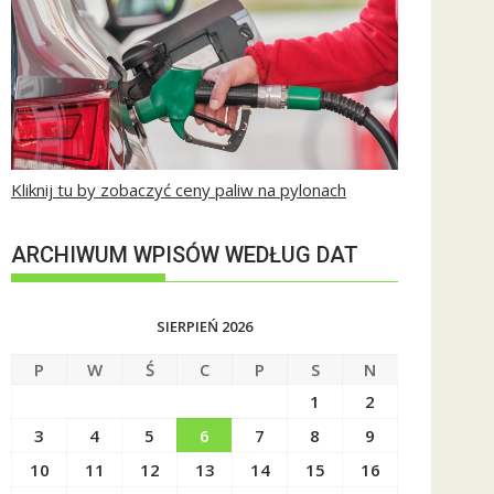
Kliknij tu by zobaczyć ceny paliw na pylonach
ARCHIWUM WPISÓW WEDŁUG DAT
SIERPIEŃ 2026
P
W
Ś
C
P
S
N
1
2
3
4
5
6
7
8
9
10
11
12
13
14
15
16