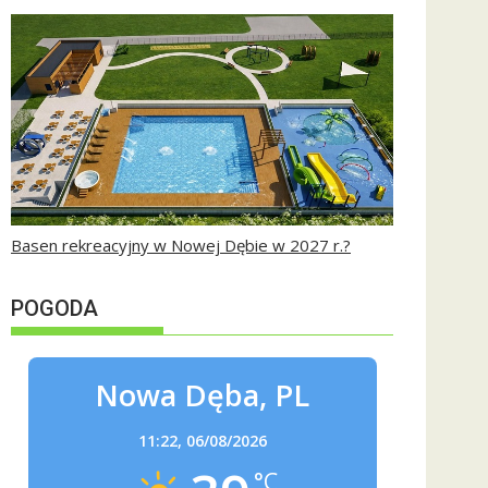
Basen rekreacyjny w Nowej Dębie w 2027 r.?
POGODA
Nowa Dęba, PL
11:22,
06/08/2026
°C