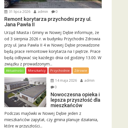
31 lipca 2026
admin
0
Remont korytarza przychodni przy ul.
Jana Pawła II
Urząd Miasta i Gminy w Nowej Dębie informuje, że
od 3 sierpnia 2026 r. w budynku Przychodni Zdrowia
przy ul. Jana Pawła II 4 w Nowej Dębie prowadzone
będą prace remontowe korytarza na I piętrze. Prace
będą odbywać się każdego dnia od godziny 13.00. W
związku z prowadzonym...
Aktualności
Mieszkańcy
Przychodnie
Zdrowie
14 maja 2026
admin
0
Nowoczesna opieka i
lepsza przyszłość dla
mieszkańców
Podczas majówki w Nowej Dębie jeden z
mieszkańców zapytał, czy gmina planuje działania,
które w przyszłości...