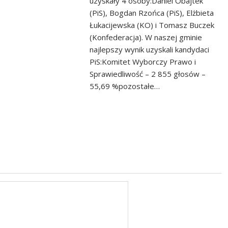
uzyskały 4 osoby:Daniel Obajtek
(PiS), Bogdan Rzońca (PiS), Elżbieta
Łukacijewska (KO) i Tomasz Buczek
(Konfederacja). W naszej gminie
najlepszy wynik uzyskali kandydaci
PiS:Komitet Wyborczy Prawo i
Sprawiedliwość – 2 855 głosów –
55,69 %pozostałe…