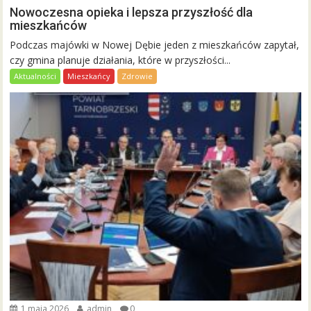
Nowoczesna opieka i lepsza przyszłość dla
mieszkańców
Podczas majówki w Nowej Dębie jeden z mieszkańców zapytał,
czy gmina planuje działania, które w przyszłości...
Aktualności
Mieszkańcy
Zdrowie
1 maja 2026
admin
0