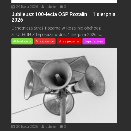
29 lipca 2026
admin
0
Jubileusz 100-lecia OSP Rozalin – 1 sierpnia
2026
Ochotnicza Straż Pożarna w Rozalinie obchodzi
STULECIE! Z tej okazji w dniu 1 sierpnia 2026 r....
Aktualności
Mieszkańcy
Straż pożarna
Zaproszenia
20 lipca 2026
admin
0