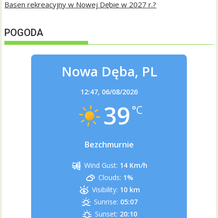
Basen rekreacyjny w Nowej Dębie w 2027 r.?
POGODA
Nowa Dęba, PL
12:47,
06/08/2026
39
°C
Bezchmurnie
Wind Gust:
14 Km/h
Clouds:
1%
Visibility:
10 km
Sunrise:
05:07
Sunset:
20:10