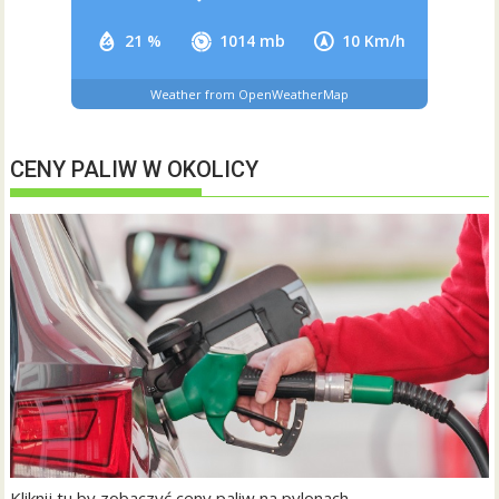
21 %
1014 mb
10 Km/h
Weather from OpenWeatherMap
CENY PALIW W OKOLICY
Kliknij tu by zobaczyć ceny paliw na pylonach