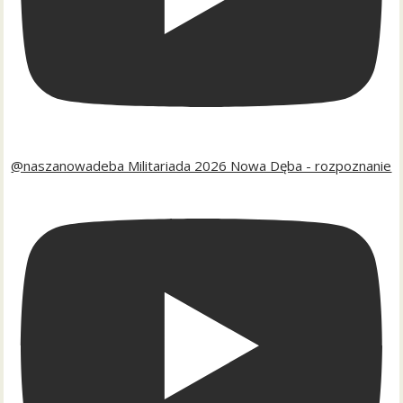
@naszanowadeba Militariada 2026 Nowa Dęba - rozpoznanie