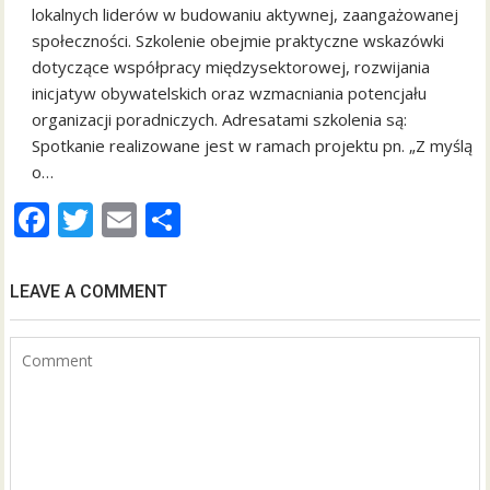
lokalnych liderów w budowaniu aktywnej, zaangażowanej
społeczności. Szkolenie obejmie praktyczne wskazówki
dotyczące współpracy międzysektorowej, rozwijania
inicjatyw obywatelskich oraz wzmacniania potencjału
organizacji poradniczych. Adresatami szkolenia są:
Spotkanie realizowane jest w ramach projektu pn. „Z myślą
o…
F
T
E
S
ac
w
m
h
e
itt
ai
ar
LEAVE A COMMENT
b
er
l
e
o
o
k