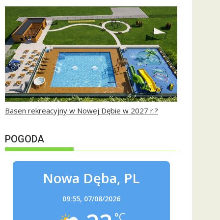
Basen rekreacyjny w Nowej Dębie w 2027 r.?
POGODA
Nowa Dęba, PL
09:55,
07/08/2026
°C