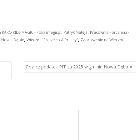
,
,
i & KARO KIDS MAGIC - Pokazmagii.pl
Patryk Mateja
Pracownia Porcelana -
,
,
 Nowej Dębie
Wieczór "Prosecco & Praliny"
Zaproszenie na Wieczór
Rozlicz podatek PIT za 2025 w gminie Nowa Dęba