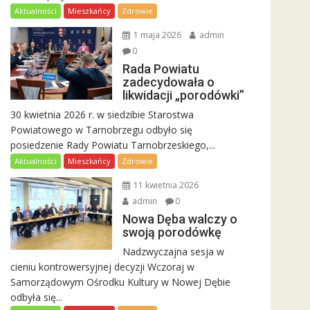
Aktualności
Mieszkańcy
Zdrowie
1 maja 2026
admin
0
Rada Powiatu
zadecydowała o
likwidacji „porodówki”
30 kwietnia 2026 r. w siedzibie Starostwa
Powiatowego w Tarnobrzegu odbyło się
posiedzenie Rady Powiatu Tarnobrzeskiego,...
Aktualności
Mieszkańcy
Zdrowie
11 kwietnia 2026
admin
0
Nowa Dęba walczy o
swoją porodówkę
Nadzwyczajna sesja w
cieniu kontrowersyjnej decyzji Wczoraj w
Samorządowym Ośrodku Kultury w Nowej Dębie
odbyła się...