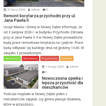
31 lipca 2026
admin
0
Remont korytarza przychodni przy ul.
Jana Pawła II
Urząd Miasta i Gminy w Nowej Dębie informuje, że
od 3 sierpnia 2026 r. w budynku Przychodni Zdrowia
przy ul. Jana Pawła II 4 w Nowej Dębie prowadzone
będą prace remontowe korytarza na I piętrze. Prace
będą odbywać się każdego dnia od godziny 13.00. W
związku z prowadzonym...
Aktualności
Mieszkańcy
Przychodnie
Zdrowie
14 maja 2026
admin
0
Nowoczesna opieka i
lepsza przyszłość dla
mieszkańców
Podczas majówki w Nowej Dębie jeden z
mieszkańców zapytał, czy gmina planuje działania,
które w przyszłości...