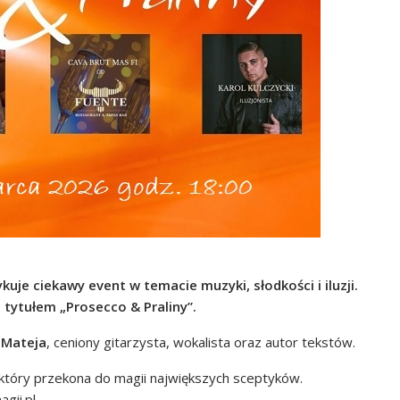
je ciekawy event w temacie muzyki, słodkości i iluzji.
 tytułem „Prosecco & Praliny”.
 Mateja
, ceniony gitarzysta, wokalista oraz autor tekstów.
 który przekona do magii największych sceptyków.
gii.pl