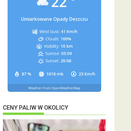
22
Umiarkowane Opady Deszczu
Wind Gust:
41 Km/h
Clouds:
100%
Visibility:
10 km
Sunrise:
05:09
Sunset:
20:08
87 %
1018 mb
23 Km/h
Weather from OpenWeatherMap
CENY PALIW W OKOLICY