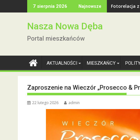
Skip
Fotorelacja 
7 sierpnia 2026
Najnowsze
to
content
Nasza Nowa Dęba
Portal mieszkańców
AKTUALNOŚCI
MIESZKAŃCY
POLIT
Zaproszenie na Wieczór „Prosecco & Pr
22 lutego 2026
admin