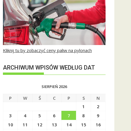
Kliknij tu by zobaczyć ceny paliw na pylonach
ARCHIWUM WPISÓW WEDŁUG DAT
SIERPIEŃ 2026
P
W
Ś
C
P
S
N
1
2
3
4
5
6
7
8
9
10
11
12
13
14
15
16