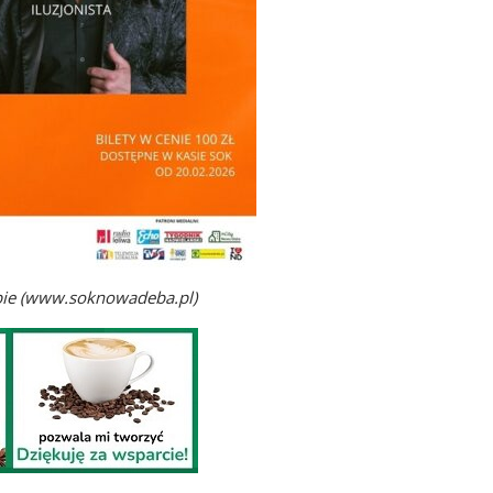
bie (www.soknowadeba.pl)