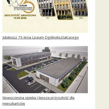
Jubileusz 75-lecia Liceum Ogólnokształcącego
Nowoczesna opieka i lepsza przyszłość dla
mieszkańców