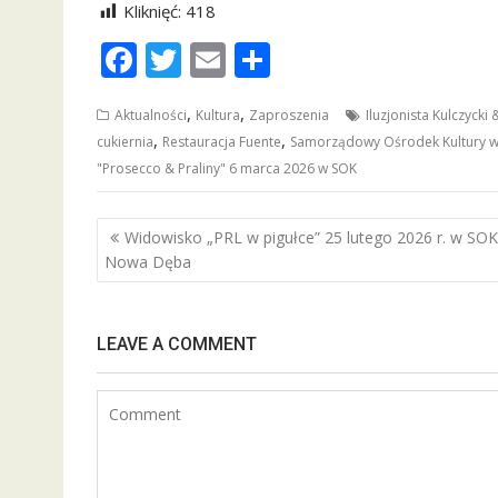
Kliknięć:
418
F
T
E
S
ac
w
m
h
,
,
Aktualności
Kultura
Zaproszenia
Iluzjonista Kulczyck
e
itt
ai
ar
,
,
cukiernia
Restauracja Fuente
Samorządowy Ośrodek Kultury w
b
er
l
e
"Prosecco & Praliny" 6 marca 2026 w SOK
o
o
Nawigacja
Widowisko „PRL w pigułce” 25 lutego 2026 r. w SOK
wpisu
k
Nowa Dęba
LEAVE A COMMENT