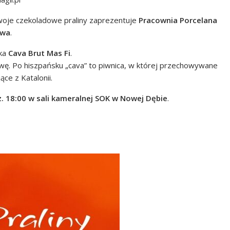
swoje czekoladowe praliny zaprezentuje
Pracownia Porcelana
owa
.
ka
Cava Brut Mas Fi
.
awę. Po hiszpańsku „cava” to piwnica, w której przechowywane
ce z Katalonii.
z. 18:00 w sali kameralnej SOK w Nowej Dębie
.
.