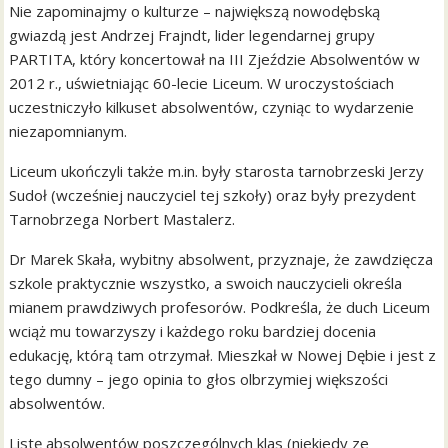
Nie zapominajmy o kulturze – największą nowodębską
gwiazdą jest Andrzej Frajndt, lider legendarnej grupy
PARTITA, który koncertował na III Zjeździe Absolwentów w
2012 r., uświetniając 60-lecie Liceum. W uroczystościach
uczestniczyło kilkuset absolwentów, czyniąc to wydarzenie
niezapomnianym.
Liceum ukończyli także m.in. były starosta tarnobrzeski Jerzy
Sudoł (wcześniej nauczyciel tej szkoły) oraz były prezydent
Tarnobrzega Norbert Mastalerz.
Dr Marek Skała, wybitny absolwent, przyznaje, że zawdzięcza
szkole praktycznie wszystko, a swoich nauczycieli określa
mianem prawdziwych profesorów. Podkreśla, że duch Liceum
wciąż mu towarzyszy i każdego roku bardziej docenia
edukację, którą tam otrzymał. Mieszkał w Nowej Dębie i jest z
tego dumny – jego opinia to głos olbrzymiej większości
absolwentów.
Listę absolwentów poszczególnych klas (niekiedy ze