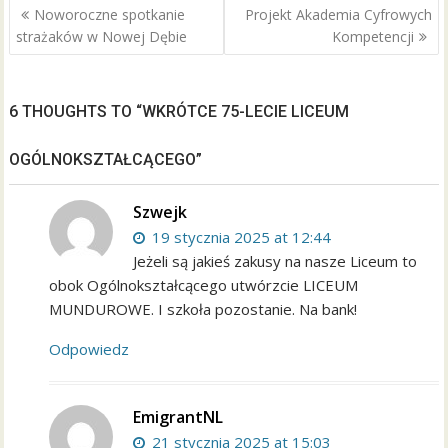
o
Nawigacja
Noworoczne spotkanie
Projekt Akademia Cyfrowych
wpisu
k
strażaków w Nowej Dębie
Kompetencji
6 THOUGHTS TO “WKRÓTCE 75-LECIE LICEUM
OGÓLNOKSZTAŁCĄCEGO”
Szwejk
19 stycznia 2025 at 12:44
Jeżeli są jakieś zakusy na nasze Liceum to
obok Ogólnokształcącego utwórzcie LICEUM
MUNDUROWE. I szkoła pozostanie. Na bank!
Odpowiedz
EmigrantNL
21 stycznia 2025 at 15:03