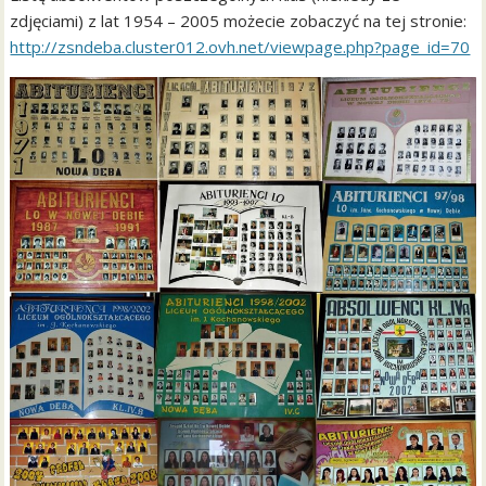
zdjęciami) z lat 1954 – 2005 możecie zobaczyć na tej stronie:
http://zsndeba.cluster012.ovh.net/viewpage.php?page_id=70