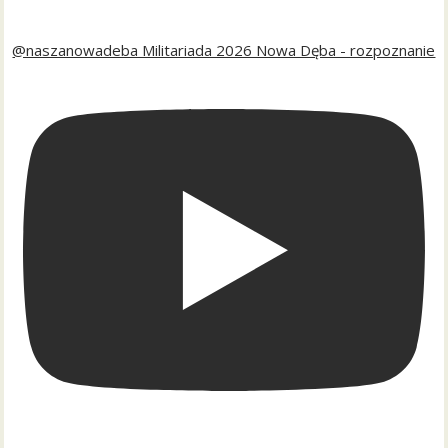
@naszanowadeba Militariada 2026 Nowa Dęba - rozpoznanie