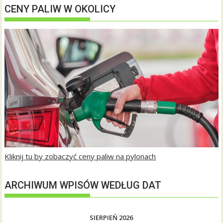
CENY PALIW W OKOLICY
Kliknij tu by zobaczyć ceny paliw na pylonach
ARCHIWUM WPISÓW WEDŁUG DAT
SIERPIEŃ 2026