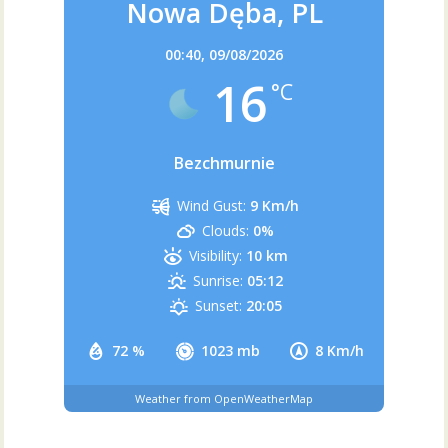
Nowa Dęba, PL
00:40,
09/08/2026
16
°C
Bezchmurnie
Wind Gust:
9 Km/h
Clouds:
0%
Visibility:
10 km
Sunrise:
05:12
Sunset:
20:05
72 %
1023 mb
8 Km/h
Weather from OpenWeatherMap