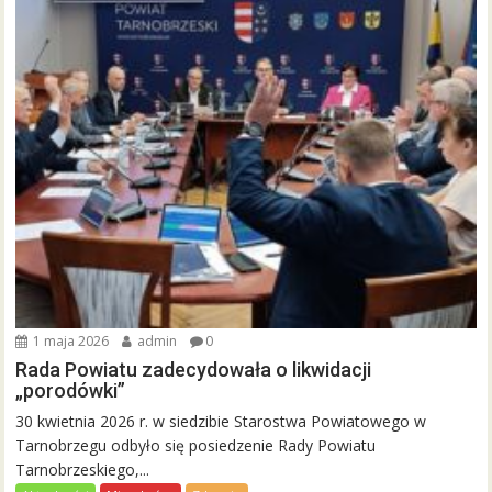
1 maja 2026
admin
0
Rada Powiatu zadecydowała o likwidacji
„porodówki”
30 kwietnia 2026 r. w siedzibie Starostwa Powiatowego w
Tarnobrzegu odbyło się posiedzenie Rady Powiatu
Tarnobrzeskiego,...