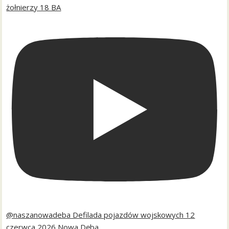
żołnierzy 18 BA
@naszanowadeba Defilada pojazdów wojskowych 12
czerwca 2026 Nowa Dęba