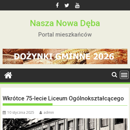
Skip
to
content
Nasza Nowa Dęba
Portal mieszkańców
Wkrótce 75-lecie Liceum Ogólnokształcącego
10 stycznia 2025
admin