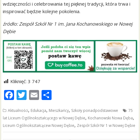
wdzięczności i celebrowania tej pięknej tradycji, która trwa i
inspirować będzie kolejne pokolenia.
źródło: Zespół Szkół Nr 1 im. Jana Kochanowskiego w Nowej
Dębie
Kliknięć:
3 747
F
T
E
S
ac
w
m
h
,
,
,
Aktualności
Edukacja
Mieszkańcy
Szkoły ponadpodstawowe
75
e
itt
ai
ar
,
,
lat Liceum Ogólnokształcącego w Nowej Dębie
Kochanowski Nowa Dęba
b
er
l
e
,
Liceum Ogólnokształcącew Nowej Dębie
Zespół Szkół Nr 1 w Nowej Dębie
o