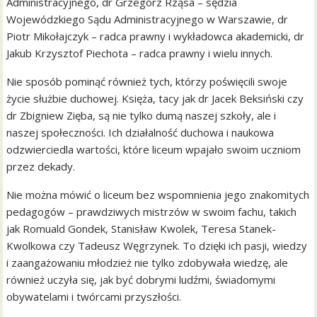
Administracyjnego, dr Grzegorz Rząsa – sędzia
Wojewódzkiego Sądu Administracyjnego w Warszawie, dr
Piotr Mikołajczyk – radca prawny i wykładowca akademicki, dr
Jakub Krzysztof Piechota – radca prawny i wielu innych.
Nie sposób pominąć również tych, którzy poświęcili swoje
życie służbie duchowej. Księża, tacy jak dr Jacek Beksiński czy
dr Zbigniew Zięba, są nie tylko dumą naszej szkoły, ale i
naszej społeczności. Ich działalność duchowa i naukowa
odzwierciedla wartości, które liceum wpajało swoim uczniom
przez dekady.
Nie można mówić o liceum bez wspomnienia jego znakomitych
pedagogów – prawdziwych mistrzów w swoim fachu, takich
jak Romuald Gondek, Stanisław Kwolek, Teresa Stanek-
Kwolkowa czy Tadeusz Węgrzynek. To dzięki ich pasji, wiedzy
i zaangażowaniu młodzież nie tylko zdobywała wiedzę, ale
również uczyła się, jak być dobrymi ludźmi, świadomymi
obywatelami i twórcami przyszłości.