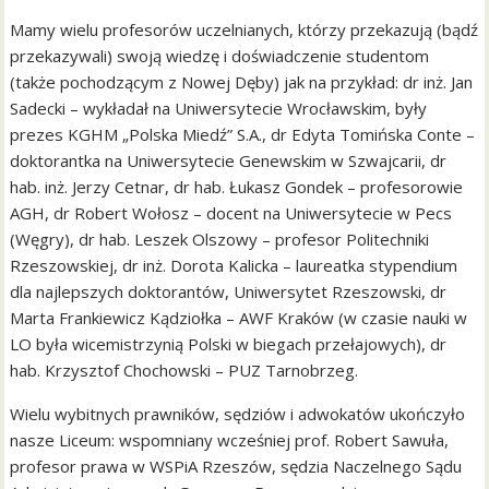
Mamy wielu profesorów uczelnianych, którzy przekazują (bądź
przekazywali) swoją wiedzę i doświadczenie studentom
(także pochodzącym z Nowej Dęby) jak na przykład: dr inż. Jan
Sadecki – wykładał na Uniwersytecie Wrocławskim, były
prezes KGHM „Polska Miedź” S.A., dr Edyta Tomińska Conte –
doktorantka na Uniwersytecie Genewskim w Szwajcarii, dr
hab. inż. Jerzy Cetnar, dr hab. Łukasz Gondek – profesorowie
AGH, dr Robert Wołosz – docent na Uniwersytecie w Pecs
(Węgry), dr hab. Leszek Olszowy – profesor Politechniki
Rzeszowskiej, dr inż. Dorota Kalicka – laureatka stypendium
dla najlepszych doktorantów, Uniwersytet Rzeszowski, dr
Marta Frankiewicz Kądziołka – AWF Kraków (w czasie nauki w
LO była wicemistrzynią Polski w biegach przełajowych), dr
hab. Krzysztof Chochowski – PUZ Tarnobrzeg.
Wielu wybitnych prawników, sędziów i adwokatów ukończyło
nasze Liceum: wspomniany wcześniej prof. Robert Sawuła,
profesor prawa w WSPiA Rzeszów, sędzia Naczelnego Sądu