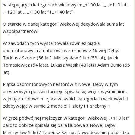
następujących kategoriach wiekowych: „+100 lat „, „+110 lat „,
„+120 lat „, „+130 lat ” i „+140 lat”.
O starcie w danej kategorii wiekowej decydowała suma lat
współpartnerów.
W zawodach tych wystartowała również piątka
badmintonowych amatorów i weteranów z Nowej Dęby:
Tadeusz Szczur (56 lat), Mieczysław Sitko (58 lat), Jacek
Tomasiewicz (54 lata), Łukasz Wąsik (48 lat) i Adam Bunio (65
lat).
Piątka badmintonowych nestorów z Nowej Dęby w tym
prestiżowym polskim turnieju spisała się wręcz wyśmienicie,
zajmując czołowe miejsca w swoich kategoriach wiekowych i
zdobywając w sumie 2 medale: 1 złoty i 1 srebrny !!!
W grze podwójnej mężczyzn w kategorii wiekowej „+110 lat”
bardzo dobrze spisała się para klubowa z Nowej Dęby:
Mieczysław Sitko / Tadeusz Szczur. Nowodębianie po bardzo