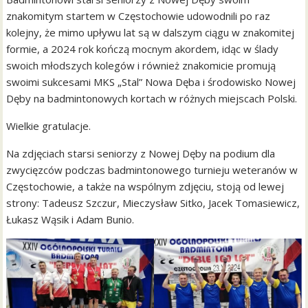
znakomitym startem w Częstochowie udowodnili po raz
kolejny, że mimo upływu lat są w dalszym ciągu w znakomitej
formie, a 2024 rok kończą mocnym akordem, idąc w ślady
swoich młodszych kolegów i również znakomicie promują
swoimi sukcesami MKS „Stal” Nowa Dęba i środowisko Nowej
Dęby na badmintonowych kortach w różnych miejscach Polski.
Wielkie gratulacje.
Na zdjęciach starsi seniorzy z Nowej Dęby na podium dla
zwycięzców podczas badmintonowego turnieju weteranów w
Częstochowie, a także na wspólnym zdjęciu, stoją od lewej
strony: Tadeusz Szczur, Mieczysław Sitko, Jacek Tomasiewicz,
Łukasz Wąsik i Adam Bunio.