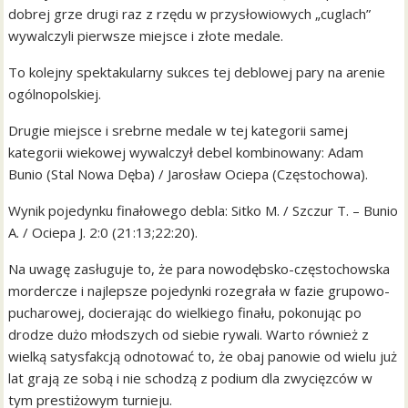
dobrej grze drugi raz z rzędu w przysłowiowych „cuglach”
wywalczyli pierwsze miejsce i złote medale.
To kolejny spektakularny sukces tej deblowej pary na arenie
ogólnopolskiej.
Drugie miejsce i srebrne medale w tej kategorii samej
kategorii wiekowej wywalczył debel kombinowany: Adam
Bunio (Stal Nowa Dęba) / Jarosław Ociepa (Częstochowa).
Wynik pojedynku finałowego debla: Sitko M. / Szczur T. – Bunio
A. / Ociepa J. 2:0 (21:13;22:20).
Na uwagę zasługuje to, że para nowodębsko-częstochowska
mordercze i najlepsze pojedynki rozegrała w fazie grupowo-
pucharowej, docierając do wielkiego finału, pokonując po
drodze dużo młodszych od siebie rywali. Warto również z
wielką satysfakcją odnotować to, że obaj panowie od wielu już
lat grają ze sobą i nie schodzą z podium dla zwycięzców w
tym prestiżowym turnieju.