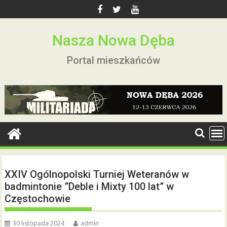
Skip
to
content
Nasza Nowa Dęba
Portal mieszkańców
XXIV Ogólnopolski Turniej Weteranów w
badmintonie ”Deble i Mixty 100 lat” w
Częstochowie
30 listopada 2024
admin