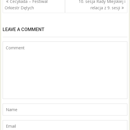
Cecyliada – Festiwal
10. sesja Rady Miejskiej i
o
wpisu
Orkiestr Dętych
relacja z 9. sesji
k
LEAVE A COMMENT