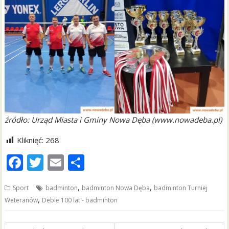
źródło: Urząd Miasta i Gminy Nowa Dęba (www.nowadeba.pl)
Kliknięć:
268
F
T
E
S
ac
w
m
h
,
,
Sport
badminton
badminton Nowa Dęba
badminton Turniej
e
itt
ai
ar
,
Weteranów
Deble 100 lat - badminton
b
er
l
e
o
Nawigacja