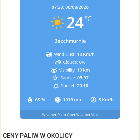
07:23,
06/08/2026
24
°C
Bezchmurnie
Wind Gust:
13 Km/h
Clouds:
0%
Visibility:
10 km
Sunrise:
05:07
Sunset:
20:10
63 %
1016 mb
8 Km/h
Weather from OpenWeatherMap
CENY PALIW W OKOLICY