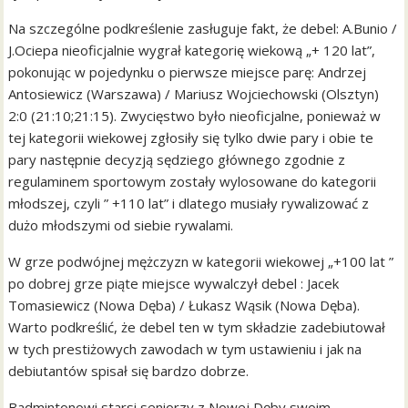
Na szczególne podkreślenie zasługuje fakt, że debel: A.Bunio /
J.Ociepa nieoficjalnie wygrał kategorię wiekową „+ 120 lat”,
pokonując w pojedynku o pierwsze miejsce parę: Andrzej
Antosiewicz (Warszawa) / Mariusz Wojciechowski (Olsztyn)
2:0 (21:10;21:15). Zwycięstwo było nieoficjalne, ponieważ w
tej kategorii wiekowej zgłosiły się tylko dwie pary i obie te
pary następnie decyzją sędziego głównego zgodnie z
regulaminem sportowym zostały wylosowane do kategorii
młodszej, czyli ” +110 lat” i dlatego musiały rywalizować z
dużo młodszymi od siebie rywalami.
W grze podwójnej mężczyzn w kategorii wiekowej „+100 lat ”
po dobrej grze piąte miejsce wywalczył debel : Jacek
Tomasiewicz (Nowa Dęba) / Łukasz Wąsik (Nowa Dęba).
Warto podkreślić, że debel ten w tym składzie zadebiutował
w tych prestiżowych zawodach w tym ustawieniu i jak na
debiutantów spisał się bardzo dobrze.
Badmintonowi starsi seniorzy z Nowej Dęby swoim