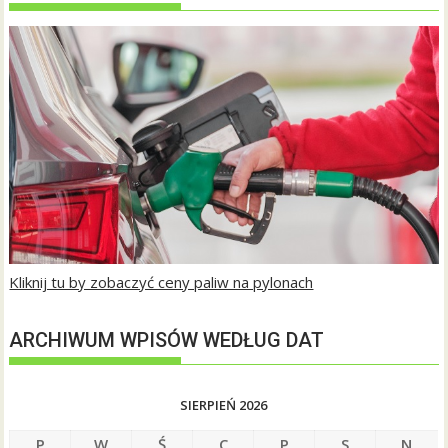
Kliknij tu by zobaczyć ceny paliw na pylonach
ARCHIWUM WPISÓW WEDŁUG DAT
SIERPIEŃ 2026
P
W
Ś
C
P
S
N