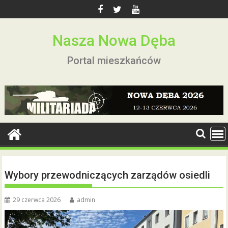
Skip
to
content
Nasza Nowa Dęba
Portal mieszkańców
Wybory przewodniczących zarządów osiedli
29 czerwca 2026
admin