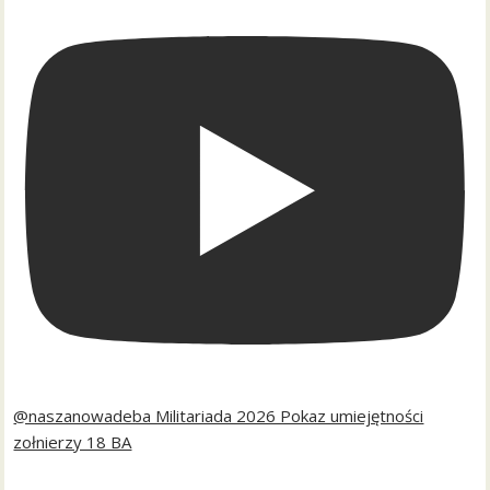
@naszanowadeba Militariada 2026 Pokaz umiejętności
zołnierzy 18 BA