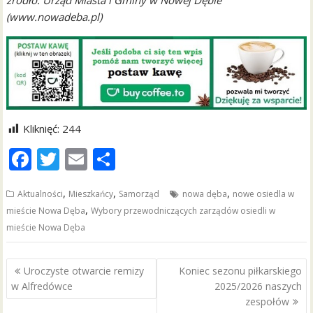
źródło: Urząd Miasta i Gminy w Nowej Dębie
(www.nowadeba.pl)
Kliknięć:
244
F
T
E
S
ac
w
m
h
,
,
,
Aktualności
Mieszkańcy
Samorząd
nowa dęba
nowe osiedla w
e
itt
ai
ar
,
mieście Nowa Dęba
Wybory przewodniczących zarządów osiedli w
b
er
l
e
mieście Nowa Dęba
o
o
Nawigacja
Uroczyste otwarcie remizy
Koniec sezonu piłkarskiego
wpisu
k
w Alfredówce
2025/2026 naszych
zespołów