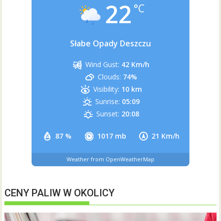
22
°C
Słabe Opady Deszczu
Wind Gust:
42 Km/h
Clouds:
74%
Visibility:
10 km
Sunrise:
05:09
Sunset:
20:08
87 %
1017 mb
21 Km/h
Weather from OpenWeatherMap
CENY PALIW W OKOLICY