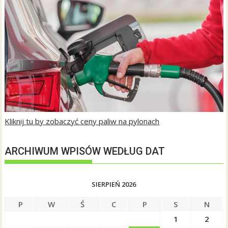
Kliknij tu by zobaczyć ceny paliw na pylonach
ARCHIWUM WPISÓW WEDŁUG DAT
SIERPIEŃ 2026
P
W
Ś
C
P
S
N
1
2