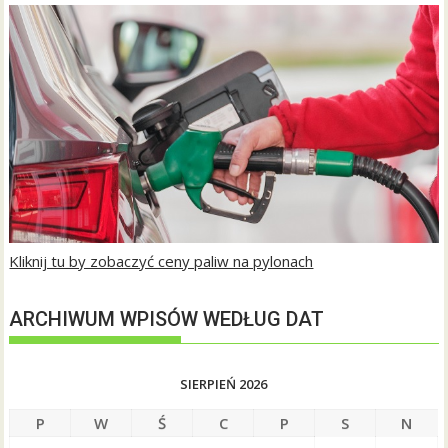
Kliknij tu by zobaczyć ceny paliw na pylonach
ARCHIWUM WPISÓW WEDŁUG DAT
SIERPIEŃ 2026
P
W
Ś
C
P
S
N