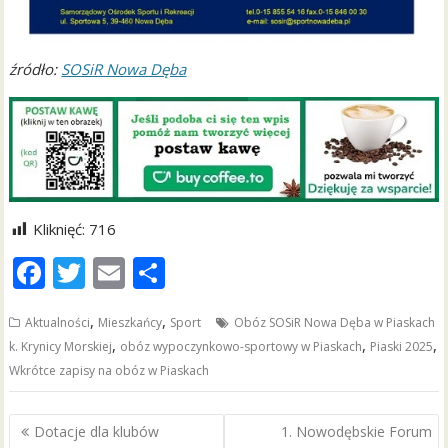
źródło:
SOSiR Nowa Dęba
Kliknięć:
716
F
T
E
S
ac
w
m
h
,
,
Aktualności
Mieszkańcy
Sport
Obóz SOSiR Nowa Dęba w Piaskach
e
itt
ai
ar
,
,
,
k. Krynicy Morskiej
obóz wypoczynkowo-sportowy w Piaskach
Piaski 2025
b
er
l
e
Wkrótce zapisy na obóz w Piaskach
o
o
Nawigacja
Dotacje dla klubów
1. Nowodębskie Forum