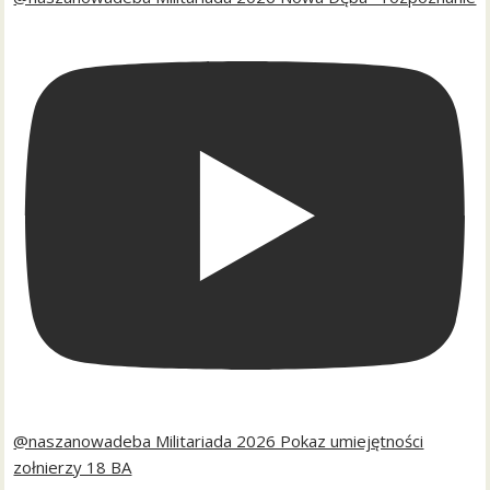
@naszanowadeba Militariada 2026 Pokaz umiejętności
zołnierzy 18 BA