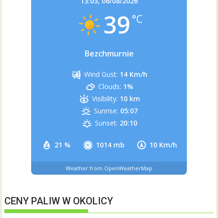
13:03,
06/08/2026
39
°C
Bezchmurnie
Wind Gust:
14 Km/h
Clouds:
1%
Visibility:
10 km
Sunrise:
05:07
Sunset:
20:10
21 %
1014 mb
10 Km/h
Weather from OpenWeatherMap
CENY PALIW W OKOLICY