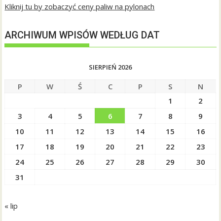
Kliknij tu by zobaczyć ceny paliw na pylonach
ARCHIWUM WPISÓW WEDŁUG DAT
SIERPIEŃ 2026
P
W
Ś
C
P
S
N
1
2
3
4
5
6
7
8
9
10
11
12
13
14
15
16
17
18
19
20
21
22
23
24
25
26
27
28
29
30
31
« lip