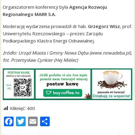
Organizatorem konferencji była
Agencja Rozwoju
Regionalnego MARR S.A.
Moderację wydarzenia prowadził dr hab.
Grzegorz Wisz
, prof.
Uniwersytetu Rzeszowskiego – prezes Zarządu
Podkarpackiego Klastra Energii Odnawialnej.
źródło: Urząd Miasta i Gminy Nowa Dęba (www.nowadeba.pl),
fot. Przemysław Cynkier (Hej Mielec)
Kliknięć:
400
F
T
E
S
ac
w
m
h