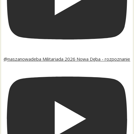
@naszanowadeba Militariada 2026 Nowa Dęba - rozpoznanie