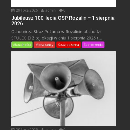
29 lipca 2026
admin
0
Jubileusz 100-lecia OSP Rozalin – 1 sierpnia
2026
Ochotnicza Straż Pożarna w Rozalinie obchodzi
STULECIE! Z tej okazji w dniu 1 sierpnia 2026 r....
Aktualności
Mieszkańcy
Straż pożarna
Zaproszenia
20 lipca 2026
admin
0