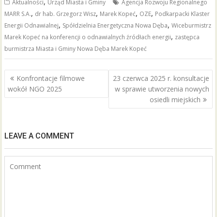
,
Aktualności
Urząd Miasta i Gminy
Agencja Rozwoju Regionalnego
e
itt
ai
ar
,
,
,
,
MARR S.A.
dr hab. Grzegorz Wisz
Marek Kopeć
OZE
Podkarpacki Klaster
b
er
l
e
,
,
Energii Odnawialnej
Spółdzielnia Energetyczna Nowa Dęba
Wiceburmistrz
o
,
Marek Kopeć na konferencji o odnawialnych źródłach energii
zastępca
burmistrza Miasta i Gminy Nowa Dęba Marek Kopeć
o
k
Nawigacja
Konfrontacje filmowe
23 czerwca 2025 r. konsultacje
wpisu
wokół NGO 2025
w sprawie utworzenia nowych
osiedli miejskich
LEAVE A COMMENT