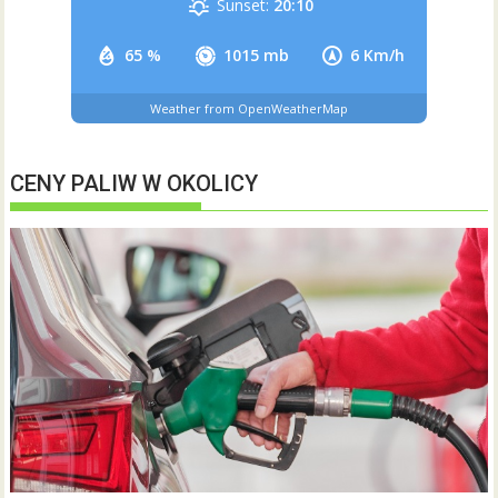
Sunset:
20:10
65 %
1015 mb
6 Km/h
Weather from OpenWeatherMap
CENY PALIW W OKOLICY