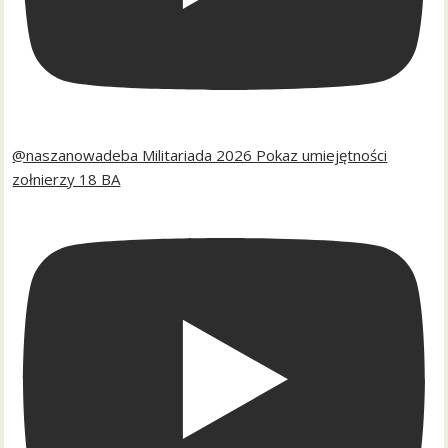
@naszanowadeba Militariada 2026 Pokaz umiejętności
zołnierzy 18 BA