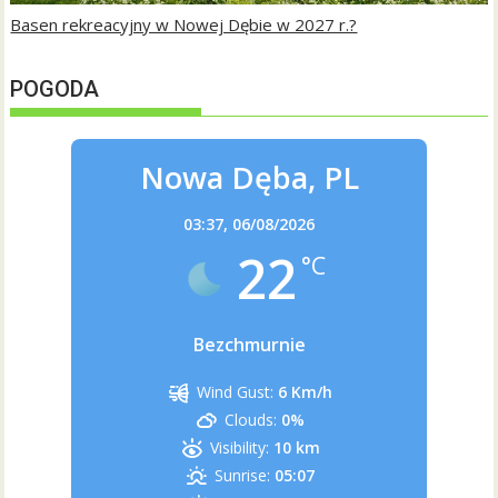
Basen rekreacyjny w Nowej Dębie w 2027 r.?
POGODA
Nowa Dęba, PL
03:37,
06/08/2026
22
°C
Bezchmurnie
Wind Gust:
6 Km/h
Clouds:
0%
Visibility:
10 km
Sunrise:
05:07