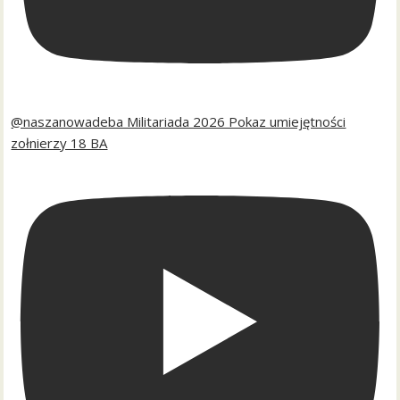
@naszanowadeba Militariada 2026 Pokaz umiejętności
zołnierzy 18 BA