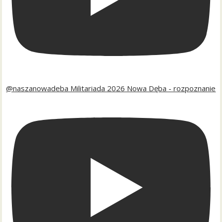
@naszanowadeba Militariada 2026 Nowa Dęba - rozpoznanie