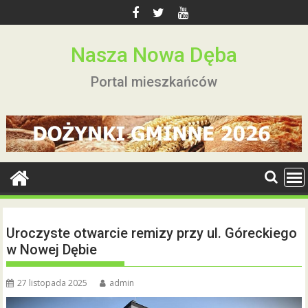
Skip
to
content
Nasza Nowa Dęba
Portal mieszkańców
Uroczyste otwarcie remizy przy ul. Góreckiego
w Nowej Dębie
27 listopada 2025
admin