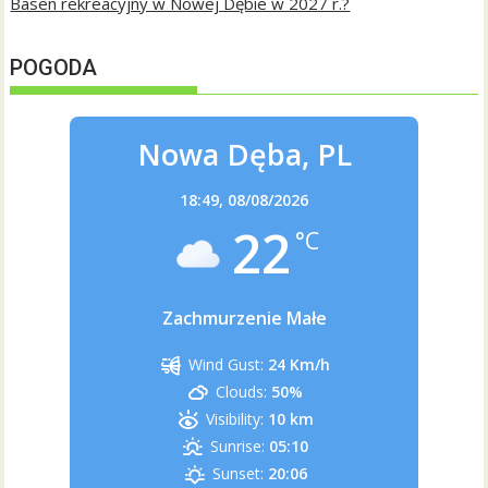
Basen rekreacyjny w Nowej Dębie w 2027 r.?
POGODA
Nowa Dęba, PL
18:49,
08/08/2026
22
°C
Zachmurzenie Małe
Wind Gust:
24 Km/h
Clouds:
50%
Visibility:
10 km
Sunrise:
05:10
Sunset:
20:06