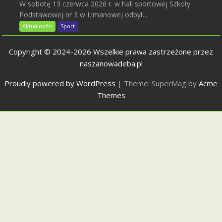
W sobotę 13 czerwca 2026 r. w hali sportowej Szkoły
Podstawowej nr 3 w Limanowej odbył...
Aktualności
Sport
Copyright © 2024-2026 Wszelkie prawa zastrzeżone przez
naszanowadeba.pl
Proudly powered by WordPress
|
Theme: SuperMag by
Acme
Themes