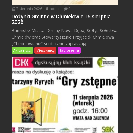
7 sierpnia 2026
admin
0
Dożynki Gminne w Chmielowie 16 sierpnia
2026
Burmistrz Miasta i Gminy Nowa Dęba, Sołtys Sołectwa
Chmielów oraz Stowarzyszenie Przyjaciół Chmielowa
„Chmielowianie” serdecznie zapraszają...
Aktualności
Mieszkańcy
Zaproszenia