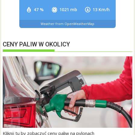
47 %
1021 mb
13 Km/h
Weather from OpenWeatherMap
CENY PALIW W OKOLICY
Kliknij tu by zobaczyć ceny paliw na pylonach