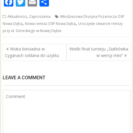
F
T
E
S
ac
w
m
h
,
Aktualności
Zaproszenia
Młodzieżowa Drużyna Pożarnicza OSP
e
itt
ai
ar
,
,
Nowa Dęba
Nowa remiza OSP Nowa Dęba
Uroczyste otwarcie remizy
b
er
l
e
przy ul. Góreckiego w Nowej Dębie
o
o
Nawigacja
Wiata biesiadna w
Wielki finał turnieju „Siatkówka
wpisu
k
Cyganach oddana do użytku
w wersji mini”
LEAVE A COMMENT