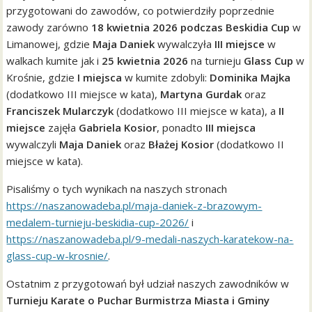
przygotowani do zawodów, co potwierdziły poprzednie
zawody zarówno
18 kwietnia 2026 podczas Beskidia Cup
w
Limanowej, gdzie
Maja Daniek
wywalczyła
III miejsce
w
walkach kumite jak i
25 kwietnia
2026
na turnieju
Glass Cup
w
Krośnie, gdzie
I miejsca
w kumite zdobyli:
Dominika Majka
(dodatkowo III miejsce w kata),
Martyna Gurdak
oraz
Franciszek Mularczyk
(dodatkowo III miejsce w kata), a
II
miejsce
zajęła
Gabriela Kosior
, ponadto
III miejsca
wywalczyli
Maja Daniek
oraz
Błażej Kosior
(dodatkowo II
miejsce w kata).
Pisaliśmy o tych wynikach na naszych stronach
https://naszanowadeba.pl/maja-daniek-z-brazowym-
medalem-turnieju-beskidia-cup-2026/
i
https://naszanowadeba.pl/9-medali-naszych-karatekow-na-
glass-cup-w-krosnie/
.
Ostatnim z przygotowań był udział naszych zawodników w
Turnieju Karate o Puchar Burmistrza Miasta i Gminy