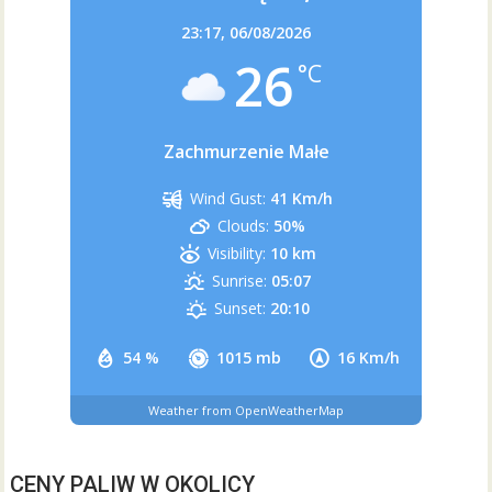
23:17,
06/08/2026
26
°C
Zachmurzenie Małe
Wind Gust:
41 Km/h
Clouds:
50%
Visibility:
10 km
Sunrise:
05:07
Sunset:
20:10
54 %
1015 mb
16 Km/h
Weather from OpenWeatherMap
CENY PALIW W OKOLICY