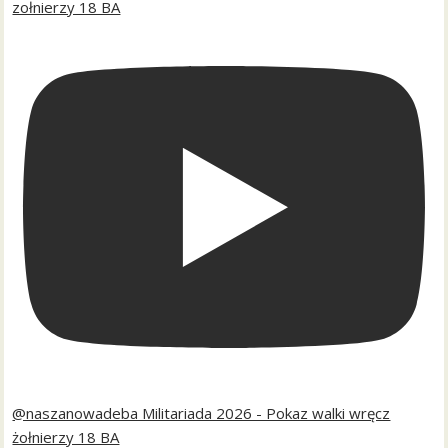
zołnierzy 18 BA
@naszanowadeba Militariada 2026 - Pokaz walki wręcz
żołnierzy 18 BA