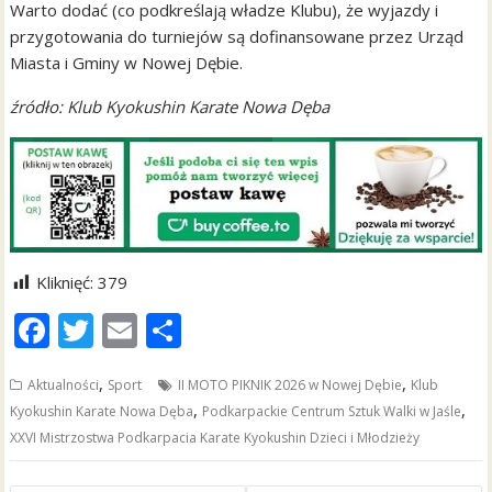
Warto dodać (co podkreślają władze Klubu), że wyjazdy i
przygotowania do turniejów są dofinansowane przez Urząd
Miasta i Gminy w Nowej Dębie.
źródło: Klub Kyokushin Karate Nowa Dęba
Kliknięć:
379
F
T
E
S
ac
w
m
h
,
,
Aktualności
Sport
II MOTO PIKNIK 2026 w Nowej Dębie
Klub
e
itt
ai
ar
,
,
Kyokushin Karate Nowa Dęba
Podkarpackie Centrum Sztuk Walki w Jaśle
b
er
l
e
XXVI Mistrzostwa Podkarpacia Karate Kyokushin Dzieci i Młodzieży
o