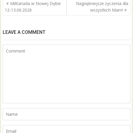
o
Nawigacja
Militariada w Nowej Dębie
Najpiękniejsze życzenia dla
wpisu
k
12-13.06.2026
wszystkich Mam!
LEAVE A COMMENT