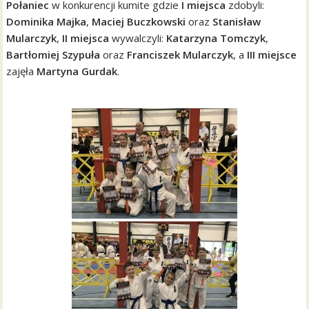
Połaniec
w konkurencji kumite gdzie
I miejsca
zdobyli:
Dominika Majka
,
Maciej Buczkowski
oraz
Stanisław
Mularczyk
,
II miejsca
wywalczyli:
Katarzyna Tomczyk
,
Bartłomiej Szypuła
oraz
Franciszek Mularczyk
, a
III miejsce
zajęła
Martyna Gurdak
.