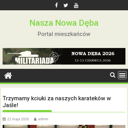
Skip
to
content
Nasza Nowa Dęba
Portal mieszkańców
Trzymamy kciuki za naszych karateków w
Jaśle!
22 maja 2026
admin