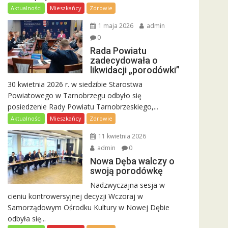
Aktualności
Mieszkańcy
Zdrowie
1 maja 2026
admin
0
Rada Powiatu
zadecydowała o
likwidacji „porodówki”
30 kwietnia 2026 r. w siedzibie Starostwa
Powiatowego w Tarnobrzegu odbyło się
posiedzenie Rady Powiatu Tarnobrzeskiego,...
Aktualności
Mieszkańcy
Zdrowie
11 kwietnia 2026
admin
0
Nowa Dęba walczy o
swoją porodówkę
Nadzwyczajna sesja w
cieniu kontrowersyjnej decyzji Wczoraj w
Samorządowym Ośrodku Kultury w Nowej Dębie
odbyła się...