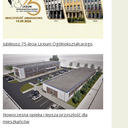
Jubileusz 75-lecia Liceum Ogólnokształcącego
Nowoczesna opieka i lepsza przyszłość dla
mieszkańców