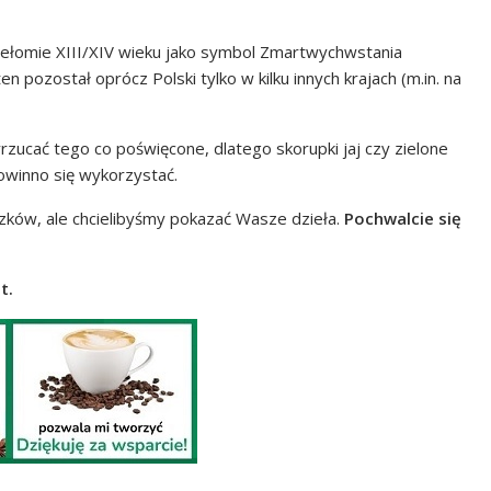
zełomie XIII/XIV wieku jako symbol Zmartwychwstania
n pozostał oprócz Polski tylko w kilku innych krajach (m.in. na
zucać tego co poświęcone, dlatego skorupki jaj czy zielone
winno się wykorzystać.
zków, ale chcielibyśmy pokazać Wasze dzieła.
Pochwalcie się
t.