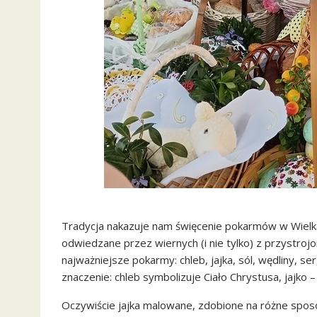
Tradycja nakazuje nam święcenie pokarmów w Wielką S
odwiedzane przez wiernych (i nie tylko) z przystroj
najważniejsze pokarmy: chleb, jajka, sól, wędliny, s
znaczenie: chleb symbolizuje Ciało Chrystusa, jajko –
Oczywiście jajka malowane, zdobione na różne sposob