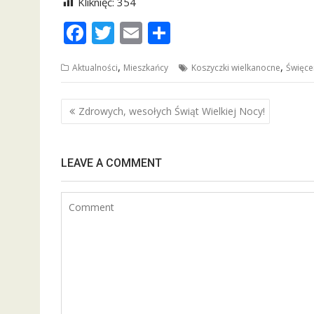
Kliknięć:
354
F
T
E
S
ac
w
m
h
,
,
Aktualności
Mieszkańcy
Koszyczki wielkanocne
Święce
e
itt
ai
ar
b
er
l
e
Nawigacja
Zdrowych, wesołych Świąt Wielkiej Nocy!
o
wpisu
o
k
LEAVE A COMMENT