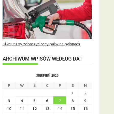
Kliknij tu by zobaczyć ceny paliw na pylonach
ARCHIWUM WPISÓW WEDŁUG DAT
SIERPIEŃ 2026
P
W
Ś
C
P
S
N
1
2
3
4
5
6
7
8
9
10
11
12
13
14
15
16