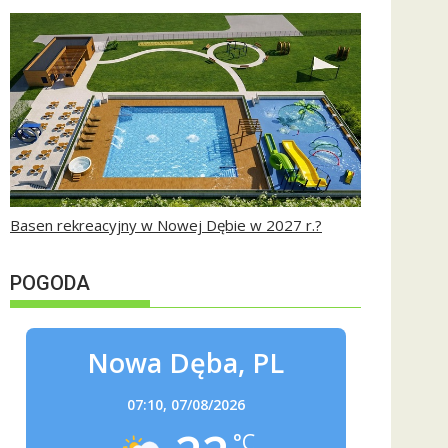
Basen rekreacyjny w Nowej Dębie w 2027 r.?
POGODA
Nowa Dęba, PL
07:10,
07/08/2026
°C