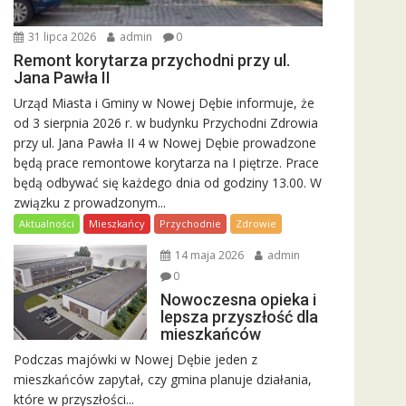
31 lipca 2026
admin
0
Remont korytarza przychodni przy ul.
Jana Pawła II
Urząd Miasta i Gminy w Nowej Dębie informuje, że
od 3 sierpnia 2026 r. w budynku Przychodni Zdrowia
przy ul. Jana Pawła II 4 w Nowej Dębie prowadzone
będą prace remontowe korytarza na I piętrze. Prace
będą odbywać się każdego dnia od godziny 13.00. W
związku z prowadzonym...
Aktualności
Mieszkańcy
Przychodnie
Zdrowie
14 maja 2026
admin
0
Nowoczesna opieka i
lepsza przyszłość dla
mieszkańców
Podczas majówki w Nowej Dębie jeden z
mieszkańców zapytał, czy gmina planuje działania,
które w przyszłości...