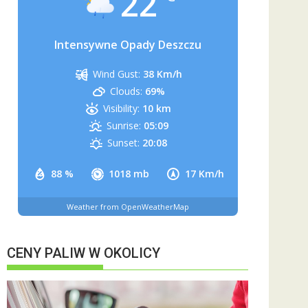
22
Intensywne Opady Deszczu
Wind Gust:
38 Km/h
Clouds:
69%
Visibility:
10 km
Sunrise:
05:09
Sunset:
20:08
88 %
1018 mb
17 Km/h
Weather from OpenWeatherMap
CENY PALIW W OKOLICY