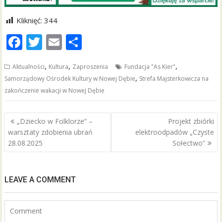
Kliknięć:
344
F
T
E
S
ac
w
m
h
,
,
,
Aktualności
Kultura
Zaproszenia
Fundacja "As Kier"
e
itt
ai
ar
,
Samorządowy Ośrodek Kultury w Nowej Dębie
Strefa Majsterkowicza na
b
er
l
e
zakończenie wakacji w Nowej Dębie
o
o
Nawigacja
„Dziecko w Folklorze” –
Projekt zbiórki
wpisu
k
warsztaty zdobienia ubrań
elektroodpadów „Czyste
28.08.2025
Sołectwo”
LEAVE A COMMENT