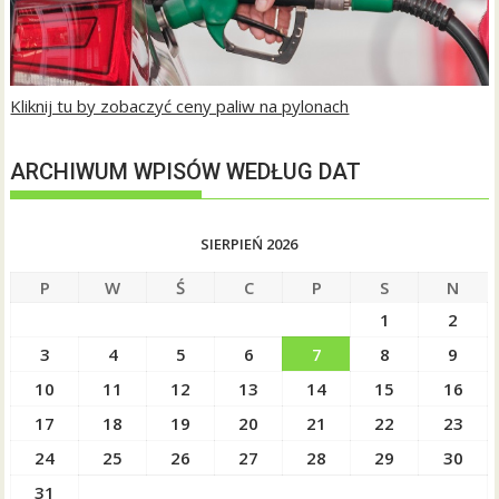
Kliknij tu by zobaczyć ceny paliw na pylonach
ARCHIWUM WPISÓW WEDŁUG DAT
SIERPIEŃ 2026
P
W
Ś
C
P
S
N
1
2
3
4
5
6
7
8
9
10
11
12
13
14
15
16
17
18
19
20
21
22
23
24
25
26
27
28
29
30
31