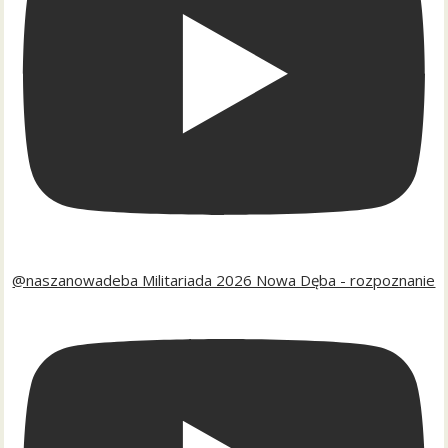
@naszanowadeba Militariada 2026 Nowa Dęba - rozpoznanie