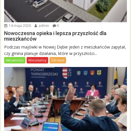
14 maja 2026
admin
0
Nowoczesna opieka i lepsza przyszłość dla
mieszkańców
Podczas majówki w Nowej Dębie jeden z mieszkańców zapytał,
czy gmina planuje działania, które w przyszłości...
Aktualności
Mieszkańcy
Zdrowie