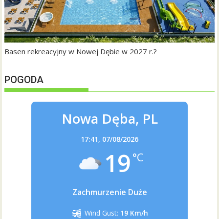
Basen rekreacyjny w Nowej Dębie w 2027 r.?
POGODA
Nowa Dęba, PL
17:41,
07/08/2026
19
°C
Zachmurzenie Duże
Wind Gust:
19 Km/h