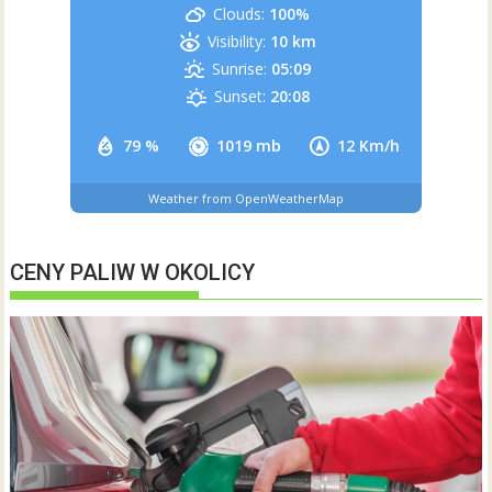
Clouds:
100%
Visibility:
10 km
Sunrise:
05:09
Sunset:
20:08
79 %
1019 mb
12 Km/h
Weather from OpenWeatherMap
CENY PALIW W OKOLICY