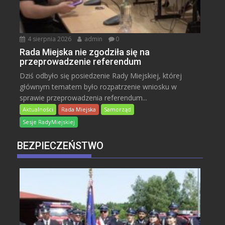
4 sierpnia 2026
admin
0
Rada Miejska nie zgodziła się na
przeprowadzenie referendum
Dziś odbyło się posiedzenie Rady Miejskiej, której
głównym tematem było rozpatrzenie wniosku w
sprawie przeprowadzenia referendum...
Aktualności
Rada Miejska
Samorząd
Sesje RadyMiejskiej
BEZPIECZEŃSTWO