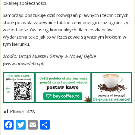
lokalnej społeczności.
Samorząd poszukuje dziś rozwiązań prawnych i technicznych,
które pozwolą zapewnić stabilne ceny energii oraz ograniczyć
wzrost kosztów usług komunalnych dla mieszkańców.
Wydarzenia takie jak to w Rzeszowie są ważnym krokiem w
tym kierunku.
źródło: Urząd Miasta i Gminy w Nowej Dębie
(www.nowadeba.pl)
Kliknięć:
478
F
T
E
S
ac
w
m
h