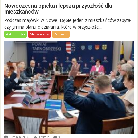
Nowoczesna opieka i lepsza przyszłość dla
mieszkańców
Podczas majówki w Nowej Dębie jeden z mieszkańców zapytał,
czy gmina planuje działania, które w przyszłości...
Aktualności
Mieszkańcy
Zdrowie
1 maja 2026
admin
0