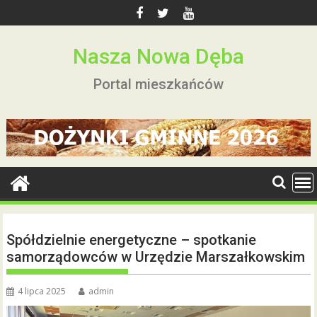
Skip
to
content
Nasza Nowa Dęba
Portal mieszkańców
Spółdzielnie energetyczne – spotkanie
samorządowców w Urzędzie Marszałkowskim
4 lipca 2025
admin