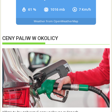
61 %
1016 mb
7 Km/h
Weather from OpenWeatherMap
CENY PALIW W OKOLICY