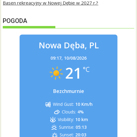
Basen rekreacyjny w Nowej Dębie w 2027 r.?
POGODA
Nowa Dęba, PL
09:17,
10/08/2026
21
°C
Bezchmurnie
Wind Gust:
10 Km/h
Clouds:
4%
Visibility:
10 km
Sunrise:
05:13
Sunset:
20:03