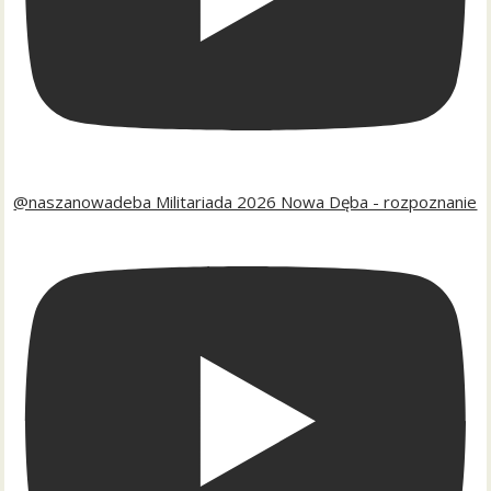
@naszanowadeba Militariada 2026 Nowa Dęba - rozpoznanie