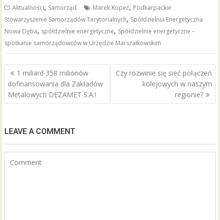
,
,
Aktualności
Samorząd
Marek Kopeć
Podkarpackie
e
itt
ai
ar
,
Stowarzyszenie Samorządów Terytorialnych
Spółdzielnia Energetyczna
b
er
l
e
,
,
Nowa Dęba
spółdzielnie energetyczne
Spółdzielnie energetyczne –
o
spotkanie samorządowców w Urzędzie Marszałkowskim
o
Nawigacja
k
1 miliard 358 milionów
Czy rozwinie się sieć połączeń
wpisu
dofinansowania dla Zakładów
kolejowych w naszym
Metalowych DEZAMET S.A.!
regionie?
LEAVE A COMMENT