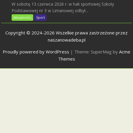
W sobotę 13 czerwca 2026 r. w hali sportowej Szkoły
Podstawowej nr 3 w Limanowej odbył...
Aktualności
Sport
Copyright © 2024-2026 Wszelkie prawa zastrzeżone przez
naszanowadeba.pl
Proudly powered by WordPress
|
Theme: SuperMag by
Acme
Themes