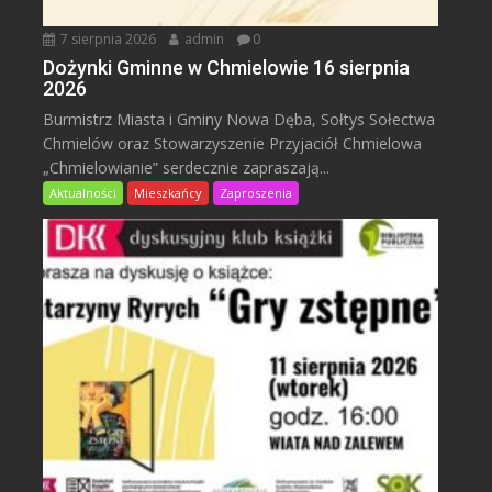
7 sierpnia 2026
admin
0
Dożynki Gminne w Chmielowie 16 sierpnia
2026
Burmistrz Miasta i Gminy Nowa Dęba, Sołtys Sołectwa
Chmielów oraz Stowarzyszenie Przyjaciół Chmielowa
„Chmielowianie” serdecznie zapraszają...
Aktualności
Mieszkańcy
Zaproszenia