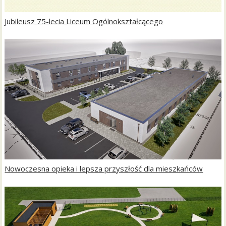
Jubileusz 75-lecia Liceum Ogólnokształcącego
Nowoczesna opieka i lepsza przyszłość dla mieszkańców