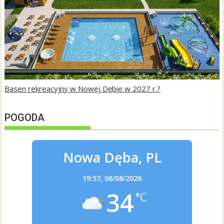
Basen rekreacyjny w Nowej Dębie w 2027 r.?
POGODA
Nowa Dęba, PL
19:57,
06/08/2026
34
°C