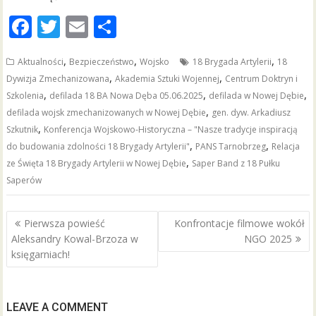
F
T
E
S
ac
w
m
h
,
,
,
Aktualności
Bezpieczeństwo
Wojsko
18 Brygada Artylerii
18
e
itt
ai
ar
,
,
Dywizja Zmechanizowana
Akademia Sztuki Wojennej
Centrum Doktryn i
b
er
l
e
,
,
,
Szkolenia
defilada 18 BA Nowa Dęba 05.06.2025
defilada w Nowej Dębie
o
,
defilada wojsk zmechanizowanych w Nowej Dębie
gen. dyw. Arkadiusz
,
Szkutnik
Konferencja Wojskowo-Historyczna – "Nasze tradycje inspiracją
o
,
,
do budowania zdolności 18 Brygady Artylerii"
PANS Tarnobrzeg
Relacja
k
,
ze Święta 18 Brygady Artylerii w Nowej Dębie
Saper Band z 18 Pułku
Saperów
Nawigacja
Pierwsza powieść
Konfrontacje filmowe wokół
wpisu
Aleksandry Kowal-Brzoza w
NGO 2025
księgarniach!
LEAVE A COMMENT