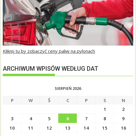
Kliknij tu by zobaczyć ceny paliw na pylonach
ARCHIWUM WPISÓW WEDŁUG DAT
SIERPIEŃ 2026
P
W
Ś
C
P
S
N
1
2
3
4
5
6
7
8
9
10
11
12
13
14
15
16