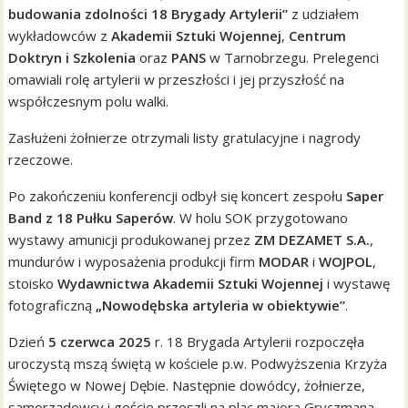
budowania zdolności 18 Brygady Artylerii”
z udziałem
wykładowców z
Akademii Sztuki Wojennej
,
Centrum
Doktryn i Szkolenia
oraz
PANS
w Tarnobrzegu. Prelegenci
omawiali rolę artylerii w przeszłości i jej przyszłość na
współczesnym polu walki.
Zasłużeni żołnierze otrzymali listy gratulacyjne i nagrody
rzeczowe.
Po zakończeniu konferencji odbył się koncert zespołu
Saper
Band z 18 Pułku Saperów
. W holu SOK przygotowano
wystawy amunicji produkowanej przez
ZM DEZAMET S.A.
,
mundurów i wyposażenia produkcji firm
MODAR
i
WOJPOL
,
stoisko
Wydawnictwa Akademii Sztuki Wojennej
i wystawę
fotograficzną
„Nowodębska artyleria w obiektywie”
.
Dzień
5 czerwca 2025
r. 18 Brygada Artylerii rozpoczęła
uroczystą mszą świętą w kościele p.w. Podwyższenia Krzyża
Świętego w Nowej Dębie. Następnie dowódcy, żołnierze,
samorządowcy i goście przeszli na plac majora Gryczmana,