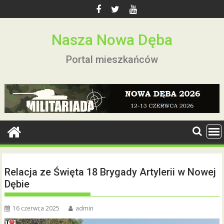
Skip
to
content
Nasza Nowa Dęba
Portal mieszkańców
Relacja ze Święta 18 Brygady Artylerii w Nowej
Dębie
16 czerwca 2025
admin