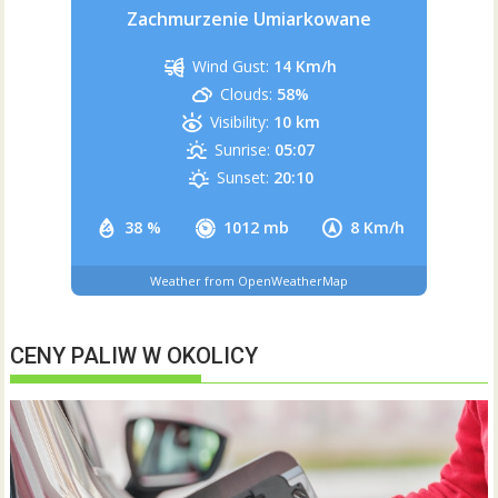
Zachmurzenie Umiarkowane
Wind Gust:
14 Km/h
Clouds:
58%
Visibility:
10 km
Sunrise:
05:07
Sunset:
20:10
38 %
1012 mb
8 Km/h
Weather from OpenWeatherMap
CENY PALIW W OKOLICY