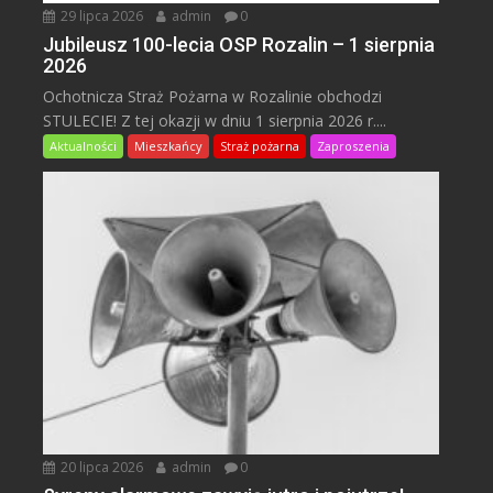
29 lipca 2026
admin
0
Jubileusz 100-lecia OSP Rozalin – 1 sierpnia
2026
Ochotnicza Straż Pożarna w Rozalinie obchodzi
STULECIE! Z tej okazji w dniu 1 sierpnia 2026 r....
Aktualności
Mieszkańcy
Straż pożarna
Zaproszenia
20 lipca 2026
admin
0