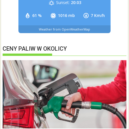
Sunset:
20:03
61 %
1016 mb
7 Km/h
Weather from OpenWeatherMap
CENY PALIW W OKOLICY