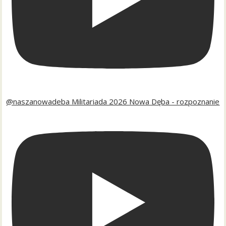
@naszanowadeba Militariada 2026 Nowa Dęba - rozpoznanie