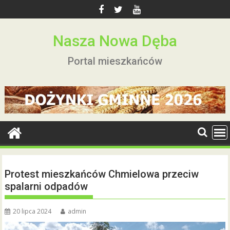
Skip
to
content
Nasza Nowa Dęba
Portal mieszkańców
Protest mieszkańców Chmielowa przeciw
spalarni odpadów
20 lipca 2024
admin