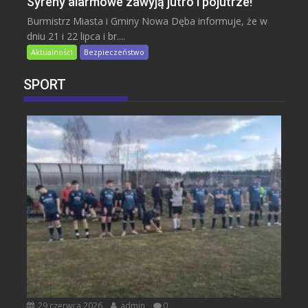
Syreny alarmowe zawyją jutro i pojutrze!
Burmistrz Miasta i Gminy Nowa Dęba informuje, że w
dniu 21 i 22 lipca i br....
Aktualności
Bezpieczeństwo
SPORT
29 czerwca 2026
admin
0