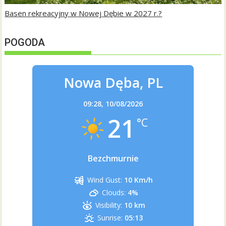
Basen rekreacyjny w Nowej Dębie w 2027 r.?
POGODA
Nowa Dęba, PL
09:28,
10/08/2026
21
°C
Bezchmurnie
Wind Gust:
10 Km/h
Clouds:
4%
Visibility:
10 km
Sunrise:
05:13