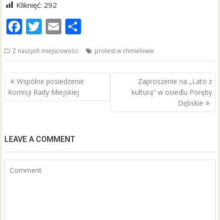
Kliknięć:
292
F
T
E
S
ac
w
m
h
Z naszych miejscowości
protest w chmielowie
e
itt
ai
ar
b
er
l
e
Nawigacja
Wspólne posiedzenie
Zaproszenie na „Lato z
o
wpisu
Komisji Rady Miejskiej
kulturą” w osiedlu Poręby
o
Dębskie
k
LEAVE A COMMENT