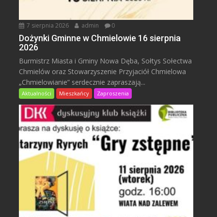
7 sierpnia 2026
admin
0
Dożynki Gminne w Chmielowie 16 sierpnia
2026
Burmistrz Miasta i Gminy Nowa Dęba, Sołtys Sołectwa
Chmielów oraz Stowarzyszenie Przyjaciół Chmielowa
„Chmielowianie” serdecznie zapraszają...
Aktualności
Mieszkańcy
Zaproszenia