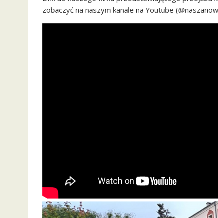
zobaczyć na naszym kanale na Youtube (@naszanow