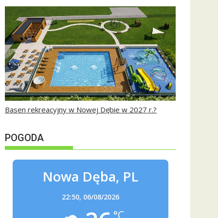
Basen rekreacyjny w Nowej Dębie w 2027 r.?
POGODA
Nowa Dęba, PL
22:50,
06/08/2026
°C