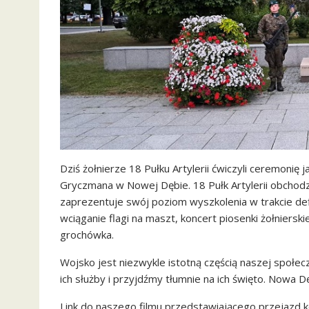
Dziś żołnierze 18 Pułku Artylerii ćwiczyli ceremonię 
Gryczmana w Nowej Dębie. 18 Pułk Artylerii obchodzi
zaprezentuje swój poziom wyszkolenia w trakcie d
wciąganie flagi na maszt, koncert piosenki żołnierskiej
grochówka.
Wojsko jest niezwykle istotną częścią naszej społe
ich służby i przyjdźmy tłumnie na ich święto. Nowa D
Link do naszego filmu przedstawiającego przejazd 