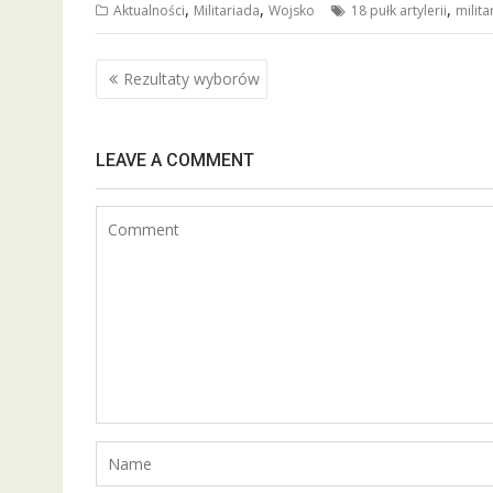
,
,
,
Aktualności
Militariada
Wojsko
18 pułk artylerii
milita
e
itt
ai
ar
b
er
l
e
Nawigacja
Rezultaty wyborów
o
wpisu
o
k
LEAVE A COMMENT