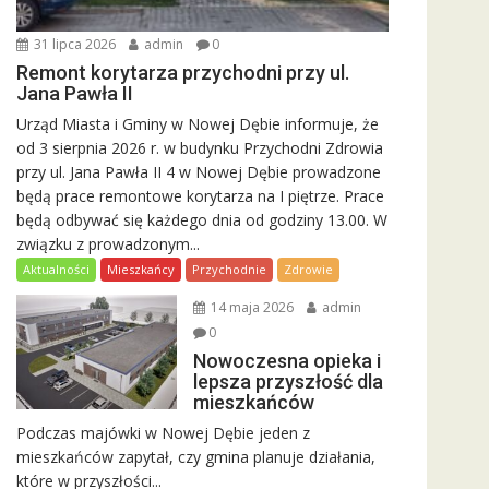
31 lipca 2026
admin
0
Remont korytarza przychodni przy ul.
Jana Pawła II
Urząd Miasta i Gminy w Nowej Dębie informuje, że
od 3 sierpnia 2026 r. w budynku Przychodni Zdrowia
przy ul. Jana Pawła II 4 w Nowej Dębie prowadzone
będą prace remontowe korytarza na I piętrze. Prace
będą odbywać się każdego dnia od godziny 13.00. W
związku z prowadzonym...
Aktualności
Mieszkańcy
Przychodnie
Zdrowie
14 maja 2026
admin
0
Nowoczesna opieka i
lepsza przyszłość dla
mieszkańców
Podczas majówki w Nowej Dębie jeden z
mieszkańców zapytał, czy gmina planuje działania,
które w przyszłości...