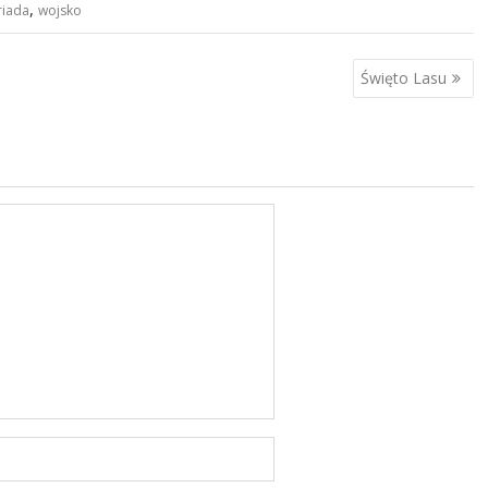
,
riada
wojsko
Święto Lasu