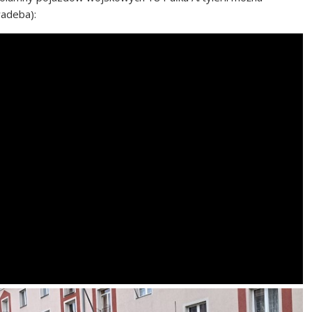
adeba):