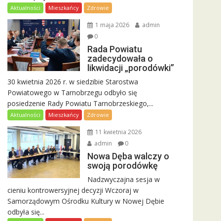
Aktualności
Mieszkańcy
Zdrowie
1 maja 2026
admin
0
Rada Powiatu
zadecydowała o
likwidacji „porodówki”
30 kwietnia 2026 r. w siedzibie Starostwa
Powiatowego w Tarnobrzegu odbyło się
posiedzenie Rady Powiatu Tarnobrzeskiego,...
Aktualności
Mieszkańcy
Zdrowie
11 kwietnia 2026
admin
0
Nowa Dęba walczy o
swoją porodówkę
Nadzwyczajna sesja w
cieniu kontrowersyjnej decyzji Wczoraj w
Samorządowym Ośrodku Kultury w Nowej Dębie
odbyła się...