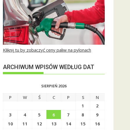
Kliknij tu by zobaczyć ceny paliw na pylonach
ARCHIWUM WPISÓW WEDŁUG DAT
SIERPIEŃ 2026
P
W
Ś
C
P
S
N
1
2
3
4
5
6
7
8
9
10
11
12
13
14
15
16