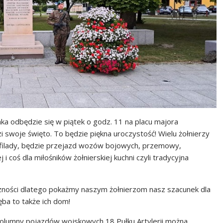
jaka odbędzie się w piątek o godz. 11 na placu majora
 swoje święto. To będzie piękna uroczystość! Wielu żołnierzy
efilady, będzie przejazd wozów bojowych, przemowy,
 i coś dla miłośników żołnierskiej kuchni czyli tradycyjna
czności dlatego pokażmy naszym żołnierzom nasz szacunek dla
ęba to także ich dom!
kolumny pojazdów wojskowych 18 Pułku Artylerii można