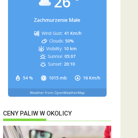
26
Zachmurzenie Małe
Wind Gust:
41 Km/h
Clouds:
50%
Visibility:
10 km
Sunrise:
05:07
Sunset:
20:10
54 %
1015 mb
16 Km/h
Weather from OpenWeatherMap
CENY PALIW W OKOLICY