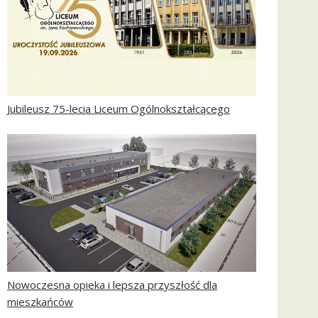
Jubileusz 75-lecia Liceum Ogólnokształcącego
Nowoczesna opieka i lepsza przyszłość dla
mieszkańców