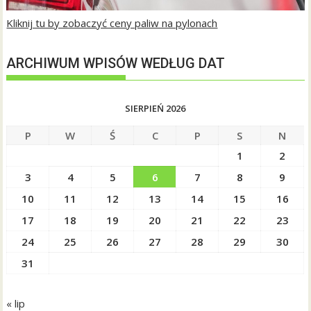
Kliknij tu by zobaczyć ceny paliw na pylonach
ARCHIWUM WPISÓW WEDŁUG DAT
SIERPIEŃ 2026
P
W
Ś
C
P
S
N
1
2
3
4
5
6
7
8
9
10
11
12
13
14
15
16
17
18
19
20
21
22
23
24
25
26
27
28
29
30
31
« lip