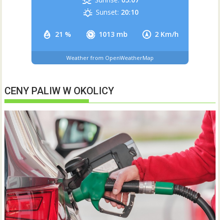
Sunset:
20:10
21 %
1013 mb
2 Km/h
Weather from OpenWeatherMap
CENY PALIW W OKOLICY