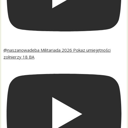
@naszanowadeba Militariada 2026 Pokaz umiejętności
zołnierzy 18 BA