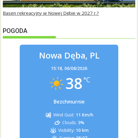
Basen rekreacyjny w Nowej Dębie w 2027 r.?
POGODA
Nowa Dęba, PL
15:18,
06/08/2026
38
°C
Bezchmurnie
Wind Gust:
11 Km/h
Clouds:
3%
Visibility:
10 km
Sunrise:
05:07