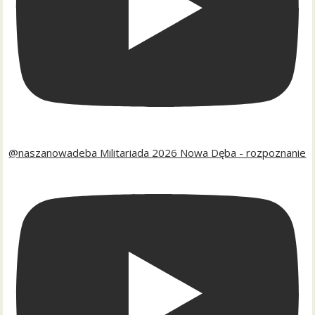
@naszanowadeba Militariada 2026 Nowa Dęba - rozpoznanie