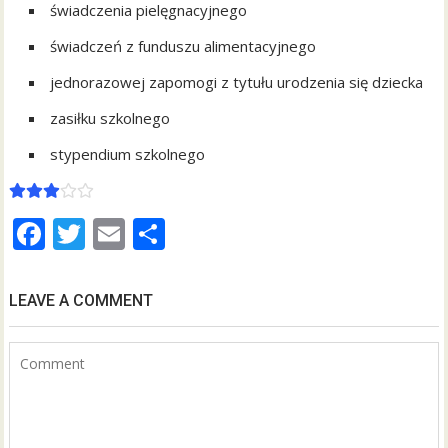
świadczenia pielęgnacyjnego
świadczeń z funduszu alimentacyjnego
jednorazowej zapomogi z tytułu urodzenia się dziecka
zasiłku szkolnego
stypendium szkolnego
F
T
E
S
ac
w
m
h
e
itt
ai
ar
LEAVE A COMMENT
b
er
l
e
o
o
k