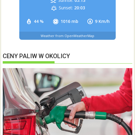
Sunrise:
05:13
Sunset:
20:03
44 %
1016 mb
9 Km/h
Weather from OpenWeatherMap
CENY PALIW W OKOLICY