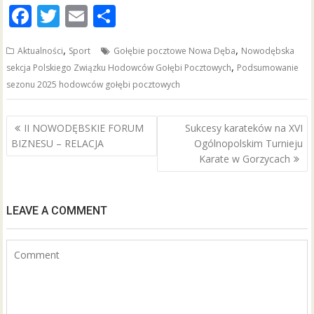
F
T
E
S
ac
w
m
h
,
,
Aktualności
Sport
Gołębie pocztowe Nowa Dęba
Nowodębska
e
itt
ai
ar
,
sekcja Polskiego Związku Hodowców Gołębi Pocztowych
Podsumowanie
b
er
l
e
sezonu 2025 hodowców gołębi pocztowych
o
o
Nawigacja
II NOWODĘBSKIE FORUM
Sukcesy karateków na XVI
wpisu
k
BIZNESU – RELACJA
Ogólnopolskim Turnieju
Karate w Gorzycach
LEAVE A COMMENT