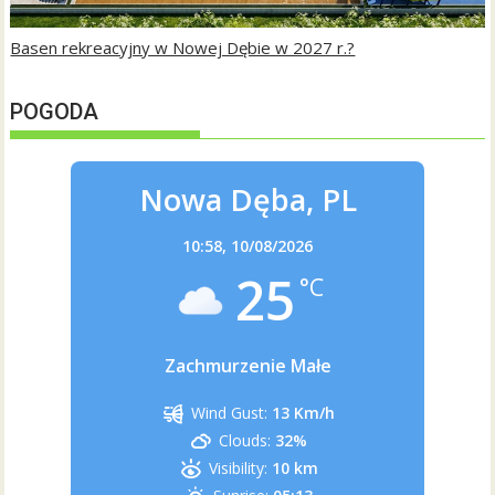
Basen rekreacyjny w Nowej Dębie w 2027 r.?
POGODA
Nowa Dęba, PL
10:58,
10/08/2026
25
°C
Zachmurzenie Małe
Wind Gust:
13 Km/h
Clouds:
32%
Visibility:
10 km