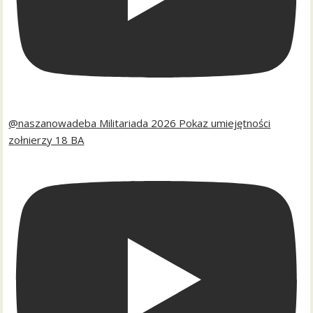
@naszanowadeba Militariada 2026 Pokaz umiejętności
zołnierzy 18 BA