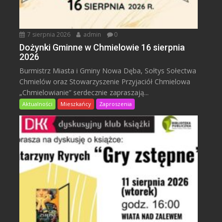
7 sierpnia 2026
admin
0
Dożynki Gminne w Chmielowie 16 sierpnia
2026
Burmistrz Miasta i Gminy Nowa Dęba, Sołtys Sołectwa
Chmielów oraz Stowarzyszenie Przyjaciół Chmielowa
„Chmielowianie” serdecznie zapraszają...
Aktualności
Mieszkańcy
Zaproszenia