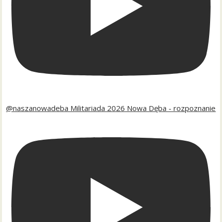
@naszanowadeba Militariada 2026 Nowa Dęba - rozpoznanie