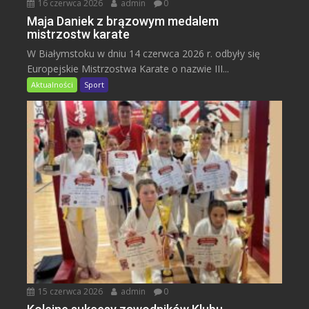
16 czerwca 2026
admin
0
Maja Daniek z brązowym medalem
mistrzostw karate
W Białymstoku w dniu 14 czerwca 2026 r. odbyły się
Europejskie Mistrzostwa Karate o nazwie III...
Aktualności
Sport
15 czerwca 2026
admin
0