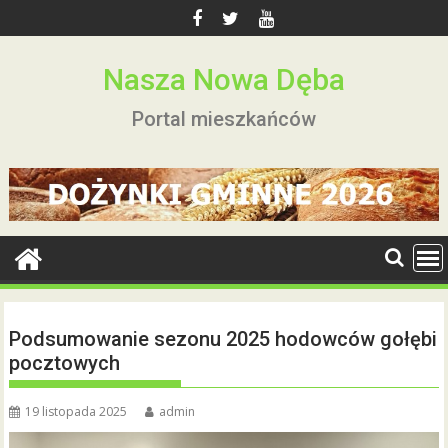
Skip
to
content
Nasza Nowa Dęba
Portal mieszkańców
Podsumowanie sezonu 2025 hodowców gołębi
pocztowych
19 listopada 2025
admin