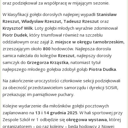
oraz podziękował za współpracę w mijającym sezonie.
W klasyfikacji gołębi dorosłych najlepiej wypadli
Stanisław
Rzeszut, Władysław Rzeszut, Tadeusz Rzeszut
oraz
Krzysztof Wilk
. Loty gołębi młodych wyraźnie zdominował
Piotr Dudek
, który triumfował również na szczeblu
oddziałowym oraz zajął
2. miejsce w okręgu tarnobrzeskim
,
zrzeszającym około
800
hodowców. Najlepsza dorosła
samica należała do kolegów
Rzeszut
, najlepszy dorosły
samczyk do
Grzegorza Krząstka
, natomiast tytuł
najlepszego młodego gołębia zdobył gołąb
Piotra Dudka
.
Na zakończenie uroczystości członkowie sekcji podziękowali
za obecność przedstawicielom samorządu i dyrekcji SOSiR,
przekazując im pamiątkowe puchary.
Kolejne wydarzenie dla miłośników gołębi pocztowych
zaplanowano na
13 i 14 grudnia 2025
. W hali sportowej przy
Zespole Szkół nr 1 odbędzie się
okręgowa wystawa
, której
organizatorem – po raz kolejny – będą hodowcy z Nowej