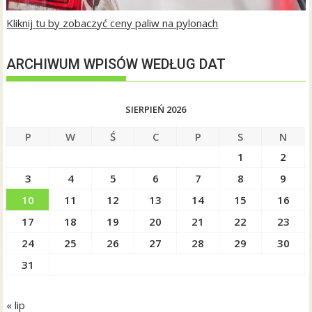
Kliknij tu by zobaczyć ceny paliw na pylonach
ARCHIWUM WPISÓW WEDŁUG DAT
SIERPIEŃ 2026
P
W
Ś
C
P
S
N
1
2
3
4
5
6
7
8
9
10
11
12
13
14
15
16
17
18
19
20
21
22
23
24
25
26
27
28
29
30
31
« lip