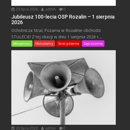
29 lipca 2026
admin
0
Jubileusz 100-lecia OSP Rozalin – 1 sierpnia
2026
Ochotnicza Straż Pożarna w Rozalinie obchodzi
STULECIE! Z tej okazji w dniu 1 sierpnia 2026 r....
Aktualności
Mieszkańcy
Straż pożarna
Zaproszenia
20 lipca 2026
admin
0