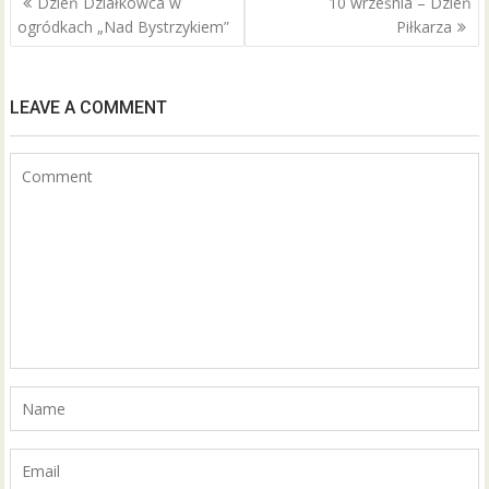
Dzień Działkowca w
10 września – Dzień
o
wpisu
ogródkach „Nad Bystrzykiem”
Piłkarza
o
k
LEAVE A COMMENT