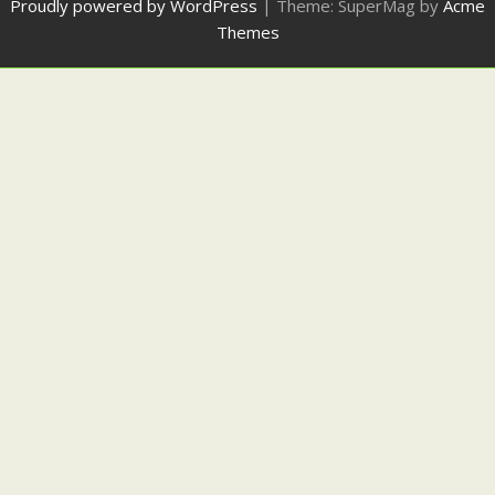
Proudly powered by WordPress
|
Theme: SuperMag by
Acme
Themes