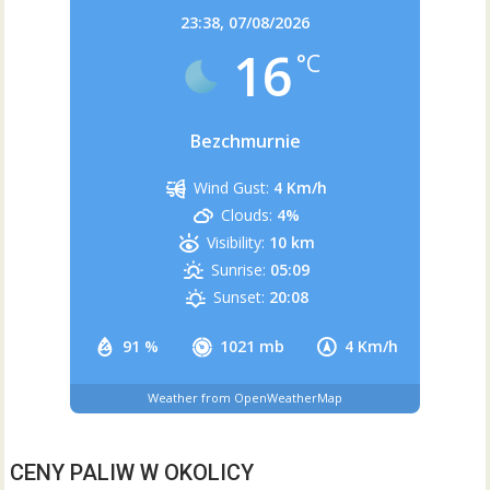
23:38,
07/08/2026
16
°C
Bezchmurnie
Wind Gust:
4 Km/h
Clouds:
4%
Visibility:
10 km
Sunrise:
05:09
Sunset:
20:08
91 %
1021 mb
4 Km/h
Weather from OpenWeatherMap
CENY PALIW W OKOLICY