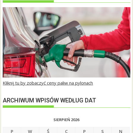
Kliknij tu by zobaczyć ceny paliw na pylonach
ARCHIWUM WPISÓW WEDŁUG DAT
SIERPIEŃ 2026
P
W
Ś
C
P
S
N