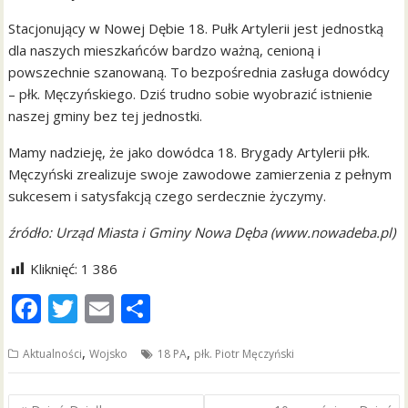
Stacjonujący w Nowej Dębie 18. Pułk Artylerii jest jednostką
dla naszych mieszkańców bardzo ważną, cenioną i
powszechnie szanowaną. To bezpośrednia zasługa dowódcy
– płk. Męczyńskiego. Dziś trudno sobie wyobrazić istnienie
naszej gminy bez tej jednostki.
Mamy nadzieję, że jako dowódca 18. Brygady Artylerii płk.
Męczyński zrealizuje swoje zawodowe zamierzenia z pełnym
sukcesem i satysfakcją czego serdecznie życzymy.
źródło: Urząd Miasta i Gminy Nowa Dęba (www.nowadeba.pl)
Kliknięć:
1 386
F
T
E
S
ac
w
m
h
,
,
Aktualności
Wojsko
18 PA
płk. Piotr Męczyński
e
itt
ai
ar
b
er
l
e
Nawigacja