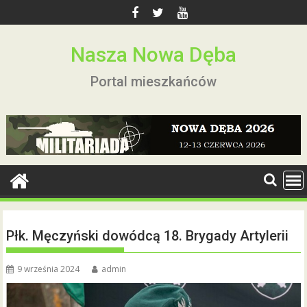
Skip
to
content
Nasza Nowa Dęba
Portal mieszkańców
Płk. Męczyński dowódcą 18. Brygady Artylerii
9 września 2024
admin