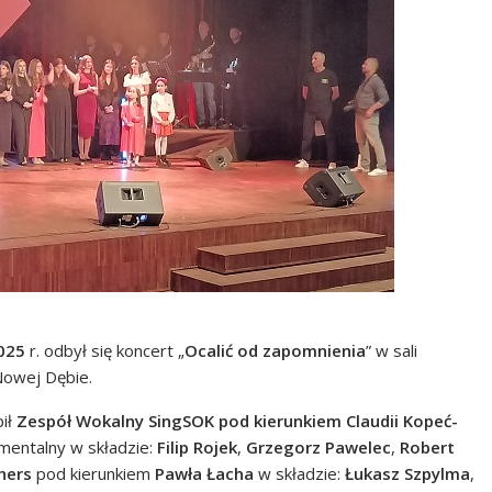
025
r. odbył się koncert „
Ocalić od zapomnienia
” w sali
owej Dębie.
pił
Zespół Wokalny SingSOK pod kierunkiem Claudii Kopeć-
mentalny w składzie:
Filip Rojek
,
Grzegorz Pawelec
,
Robert
hers
pod kierunkiem
Pawła Łacha
w składzie:
Łukasz Szpylma
,