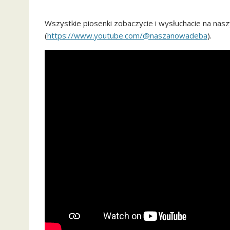
Wszystkie piosenki zobaczycie i wysłuchacie na nas
(
https://www.youtube.com/@naszanowadeba
).