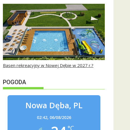
Basen rekreacyjny w Nowej Dębie w 2027 r.?
POGODA
Nowa Dęba, PL
02:42,
06/08/2026
°C