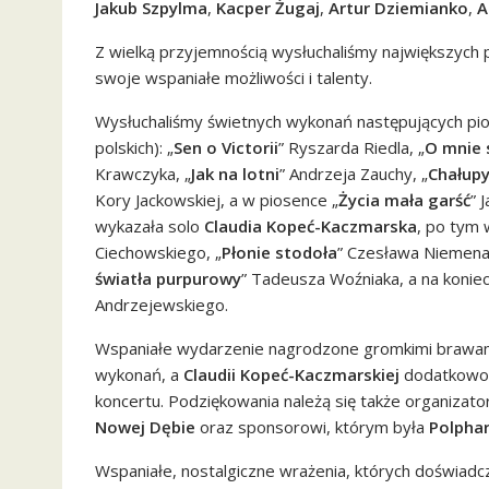
Jakub Szpylma
,
Kacper Żugaj
,
Artur Dziemianko
,
A
Z wielką przyjemnością wysłuchaliśmy największych
swoje wspaniałe możliwości i talenty.
Wysłuchaliśmy świetnych wykonań następujących pi
polskich): „
Sen o Victorii
” Ryszarda Riedla, „
O mnie 
Krawczyka, „
Jak na lotni
” Andrzeja Zauchy, „
Chałup
Kory Jackowskiej, a w piosence „
Życia mała garść
” 
wykazała solo
Claudia Kopeć-Kaczmarska
, po tym 
Ciechowskiego, „
Płonie stodoła
” Czesława Niemena
światła purpurowy
” Tadeusza Woźniaka, a na koniec
Andrzejewskiego.
Wspaniałe wydarzenie nagrodzone gromkimi brawami
wykonań, a
Claudii Kopeć-Kaczmarskiej
dodatkowo 
koncertu. Podziękowania należą się także organizator
Nowej Dębie
oraz sponsorowi, którym była
Polph
Wspaniałe, nostalgiczne wrażenia, których doświadc