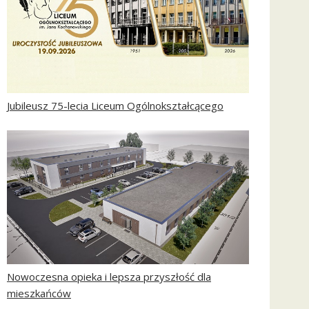
Jubileusz 75-lecia Liceum Ogólnokształcącego
Nowoczesna opieka i lepsza przyszłość dla
mieszkańców