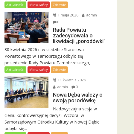
Aktualności
Mieszkańcy
Zdrowie
1 maja 2026
admin
0
Rada Powiatu
zadecydowała o
likwidacji „porodówki”
30 kwietnia 2026 r. w siedzibie Starostwa
Powiatowego w Tarnobrzegu odbyło się
posiedzenie Rady Powiatu Tarnobrzeskiego,...
Aktualności
Mieszkańcy
Zdrowie
11 kwietnia 2026
admin
0
Nowa Dęba walczy o
swoją porodówkę
Nadzwyczajna sesja w
cieniu kontrowersyjnej decyzji Wczoraj w
Samorządowym Ośrodku Kultury w Nowej Dębie
odbyła się...