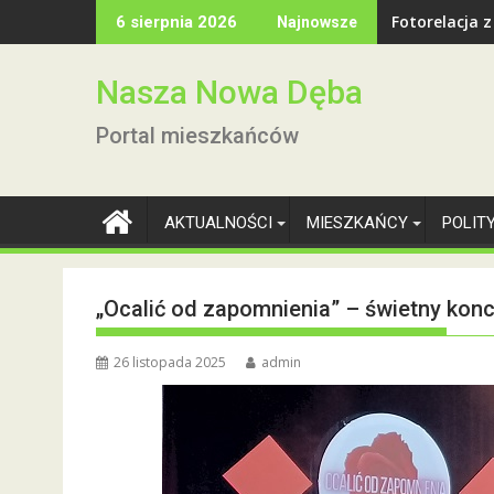
Skip
Fotorelacja 
6 sierpnia 2026
Najnowsze
to
content
Nasza Nowa Dęba
Portal mieszkańców
AKTUALNOŚCI
MIESZKAŃCY
POLIT
„Ocalić od zapomnienia” – świetny kon
26 listopada 2025
admin