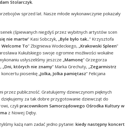
dam Stolarczyk
.
 przebojów sprzed lat. Nasze młode wykonawczynie pokazały
osenek (śpiewanych niegdyś przez wybitnych artystów scen
się nie martw
” Kasi Sobczyk, „
Byle było tak..
” Krzysztofa
y Welcome To
” Zbigniewa Wodeckiego, „
Krakowski Spleen
”
Jarosława Kukulskiego swoje ogromne możliwości wokalne
wykonaniu usłyszeliśmy jeszcze „
Mamonę
” Grzegorza
, „
Dni, których nie znamy
” Marka Grechuty, „
Zegarmistrz
 koncertu piosenkę „
Jolka, Jolka pamiętasz
” Felicjana
 przez publiczność. Gratulujemy dziewczynom pięknych
dziękujemy za tak dobre przygotowanie dziewcząt do
owi, czyli
pracownikom Samorządowego Ośrodka Kultury w
arma
z Nowej Dęby.
zyliśmy każą nam zadać jedno pytanie:
kiedy następny koncert