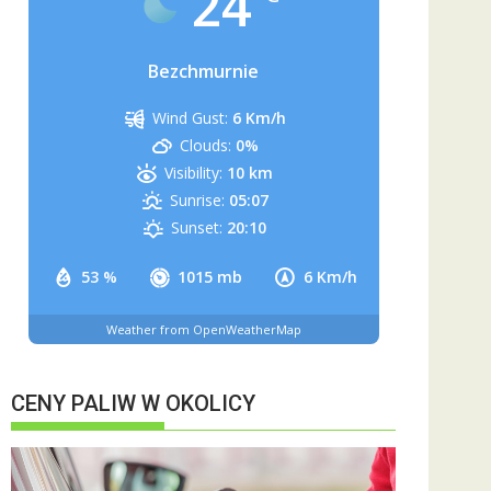
24
Bezchmurnie
Wind Gust:
6 Km/h
Clouds:
0%
Visibility:
10 km
Sunrise:
05:07
Sunset:
20:10
53 %
1015 mb
6 Km/h
Weather from OpenWeatherMap
CENY PALIW W OKOLICY