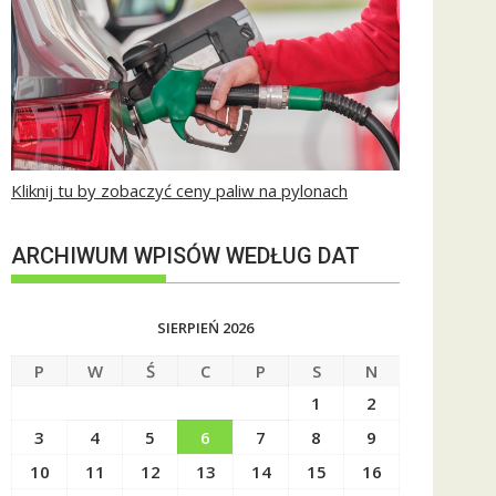
Kliknij tu by zobaczyć ceny paliw na pylonach
ARCHIWUM WPISÓW WEDŁUG DAT
SIERPIEŃ 2026
P
W
Ś
C
P
S
N
1
2
3
4
5
6
7
8
9
10
11
12
13
14
15
16