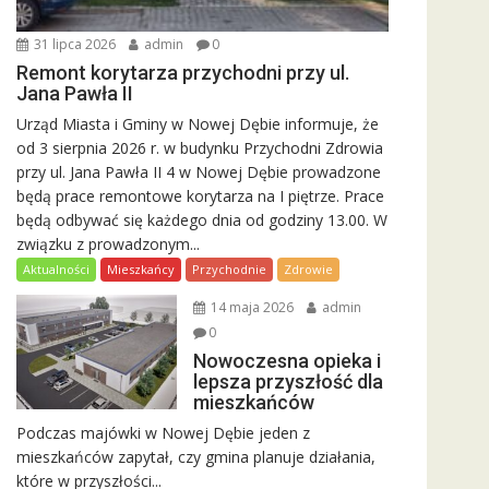
31 lipca 2026
admin
0
Remont korytarza przychodni przy ul.
Jana Pawła II
Urząd Miasta i Gminy w Nowej Dębie informuje, że
od 3 sierpnia 2026 r. w budynku Przychodni Zdrowia
przy ul. Jana Pawła II 4 w Nowej Dębie prowadzone
będą prace remontowe korytarza na I piętrze. Prace
będą odbywać się każdego dnia od godziny 13.00. W
związku z prowadzonym...
Aktualności
Mieszkańcy
Przychodnie
Zdrowie
14 maja 2026
admin
0
Nowoczesna opieka i
lepsza przyszłość dla
mieszkańców
Podczas majówki w Nowej Dębie jeden z
mieszkańców zapytał, czy gmina planuje działania,
które w przyszłości...