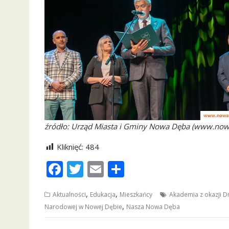
źródło: Urząd Miasta i Gminy Nowa Dęba (www.now
Kliknięć:
484
F
T
E
S
ac
w
m
h
,
,
Aktualności
Edukacja
Mieszkańcy
Akademia z okazji D
e
itt
ai
ar
,
Narodowej w Nowej Dębie
Nasza Nowa Dęba
b
er
l
e