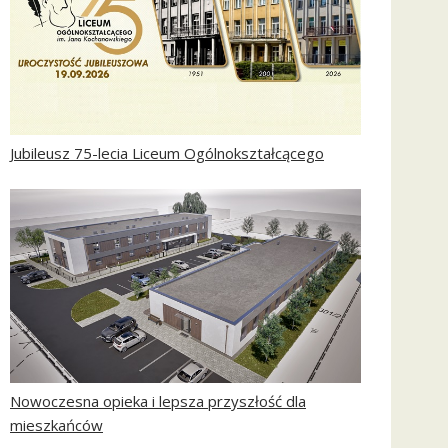
Jubileusz 75-lecia Liceum Ogólnokształcącego
Nowoczesna opieka i lepsza przyszłość dla
mieszkańców