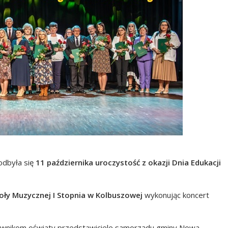
dbyła się
11 października uroczystość z okazji Dnia Edukacji
oły Muzycznej I Stopnia w Kolbuszowej
wykonując koncert
acownikom oświaty przedstawiciele samorządu gminy Nowa