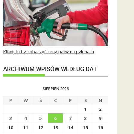
Kliknij tu by zobaczyć ceny paliw na pylonach
ARCHIWUM WPISÓW WEDŁUG DAT
SIERPIEŃ 2026
P
W
Ś
C
P
S
N
1
2
3
4
5
6
7
8
9
10
11
12
13
14
15
16