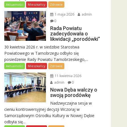
Aktualności
Mieszkańcy
Zdrowie
1 maja 2026
admin
0
Rada Powiatu
zadecydowała o
likwidacji „porodówki”
30 kwietnia 2026 r. w siedzibie Starostwa
Powiatowego w Tarnobrzegu odbyło się
posiedzenie Rady Powiatu Tarnobrzeskiego,...
Aktualności
Mieszkańcy
Zdrowie
11 kwietnia 2026
admin
0
Nowa Dęba walczy o
swoją porodówkę
Nadzwyczajna sesja w
cieniu kontrowersyjnej decyzji Wczoraj w
Samorządowym Ośrodku Kultury w Nowej Dębie
odbyła się...