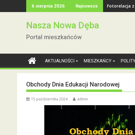
Skip
Fotorelacja 
6 sierpnia 2026
Najnowsze
to
content
Nasza Nowa Dęba
Portal mieszkańców
AKTUALNOŚCI
MIESZKAŃCY
POLIT
Obchody Dnia Edukacji Narodowej
15 października 2024
admin