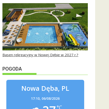
Basen rekreacyjny w Nowej Dębie w 2027 r.?
POGODA
Nowa Dęba, PL
17:10,
06/08/2026
°C