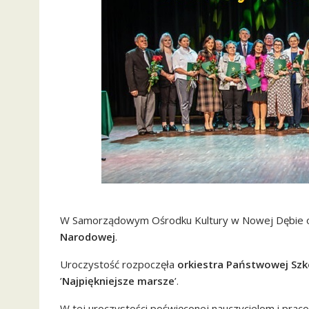
W Samorządowym Ośrodku Kultury w Nowej Dębie o
Narodowej
.
Uroczystość rozpoczęła
orkiestra Państwowej Szk
’
Najpiękniejsze marsze
’.
W tej uroczystości poświęconej nauczycielom i pr