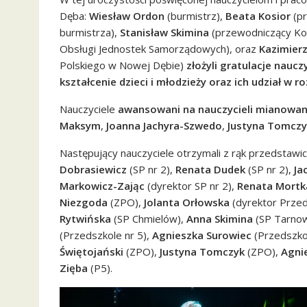
Dęba:
Wiesław Ordon
(burmistrz),
Beata Kosior
(pr
burmistrza),
Stanisław Skimina
(przewodniczący Komi
Obsługi Jednostek Samorządowych), oraz
Kazimier
Polskiego w Nowej Dębie)
złożyli gratulacje nauc
kształcenie dzieci i młodzieży oraz ich udział w r
Nauczyciele
awansowani na nauczycieli mianowa
Maksym
,
Joanna Jachyra-Szwedo
,
Justyna Tomczy
Następujący nauczyciele otrzymali z rąk przedstawi
Dobrasiewicz
(SP nr 2),
Renata Dudek
(SP nr 2),
Ja
Markowicz-Zając
(dyrektor SP nr 2),
Renata Mortk
Niezgoda
(ZPO),
Jolanta Orłowska
(dyrektor Przed
Rytwińska
(SP Chmielów),
Anna Skimina
(SP Tarnow
(Przedszkole nr 5),
Agnieszka Surowiec
(Przedszkol
Świętojański
(ZPO),
Justyna Tomczyk
(ZPO),
Agni
Zięba
(P5).