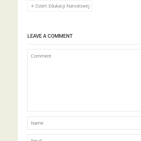
o
Nawigacja
Dzień Edukacji Narodowej
o
wpisu
k
LEAVE A COMMENT