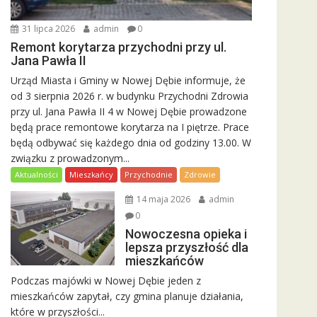
31 lipca 2026
admin
0
Remont korytarza przychodni przy ul.
Jana Pawła II
Urząd Miasta i Gminy w Nowej Dębie informuje, że
od 3 sierpnia 2026 r. w budynku Przychodni Zdrowia
przy ul. Jana Pawła II 4 w Nowej Dębie prowadzone
będą prace remontowe korytarza na I piętrze. Prace
będą odbywać się każdego dnia od godziny 13.00. W
związku z prowadzonym...
Aktualności
Mieszkańcy
Przychodnie
Zdrowie
14 maja 2026
admin
0
Nowoczesna opieka i
lepsza przyszłość dla
mieszkańców
Podczas majówki w Nowej Dębie jeden z
mieszkańców zapytał, czy gmina planuje działania,
które w przyszłości...