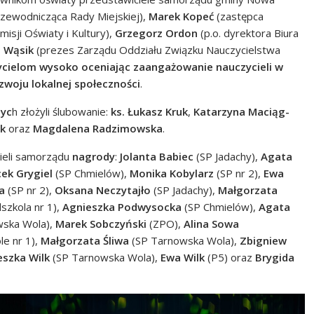
zewodnicząca Rady Miejskiej),
Marek Kopeć
(zastępca
sji Oświaty i Kultury),
Grzegorz Ordon
(p.o. dyrektora Biura
z Wąsik
(prezes Zarządu Oddziału Związku Nauczycielstwa
zycielom wysoko oceniając zaangażowanie nauczycieli w
ozwoju lokalnej społeczności
.
nyc
h złożyli ślubowanie:
ks. Łukasz Kruk
,
Katarzyna Maciąg-
k
oraz
Magdalena Radzimowska
.
cieli samorządu
nagrody
:
Jolanta Babiec
(SP Jadachy),
Agata
cek Grygiel
(SP Chmielów),
Monika Kobylarz
(SP nr 2),
Ewa
a
(SP nr 2),
Oksana Neczytajło
(SP Jadachy),
Małgorzata
szkola nr 1),
Agnieszka Podwysocka
(SP Chmielów),
Agata
ska Wola),
Marek Sobczyński
(ZPO),
Alina Sowa
e nr 1),
Małgorzata Śliwa
(SP Tarnowska Wola),
Zbigniew
eszka Wilk
(SP Tarnowska Wola),
Ewa Wilk
(P5) oraz
Brygida