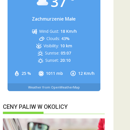
37
Zachmurzenie Małe
Wind Gust:
18 Km/h
Clouds:
43%
Visibility:
10 km
Sunrise:
05:07
Sunset:
20:10
25 %
1011 mb
12 Km/h
Weather from OpenWeatherMap
CENY PALIW W OKOLICY