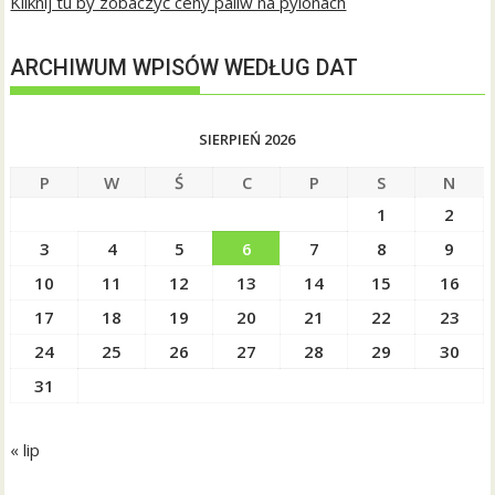
Kliknij tu by zobaczyć ceny paliw na pylonach
ARCHIWUM WPISÓW WEDŁUG DAT
SIERPIEŃ 2026
P
W
Ś
C
P
S
N
1
2
3
4
5
6
7
8
9
10
11
12
13
14
15
16
17
18
19
20
21
22
23
24
25
26
27
28
29
30
31
« lip