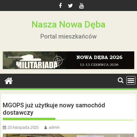
Skip
to
content
Nasza Nowa Dęba
Portal mieszkańców
MGOPS już użytkuje nowy samochód
dostawczy
20 listopada 2025
admin