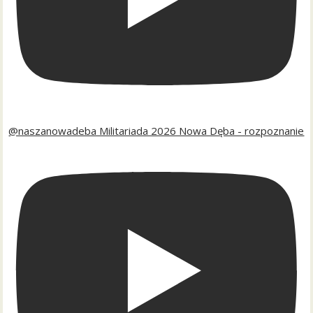
@naszanowadeba Militariada 2026 Nowa Dęba - rozpoznanie