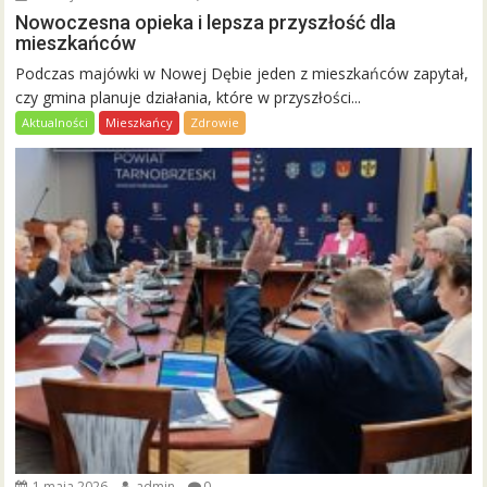
Nowoczesna opieka i lepsza przyszłość dla
mieszkańców
Podczas majówki w Nowej Dębie jeden z mieszkańców zapytał,
czy gmina planuje działania, które w przyszłości...
Aktualności
Mieszkańcy
Zdrowie
1 maja 2026
admin
0