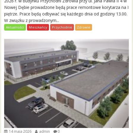
2026 r. w budynku Przychodni Zdrowia przy ul. Jana Pawła II 4 w
Nowej Dębie prowadzone będą prace remontowe korytarza na I
piętrze. Prace będą odbywać się każdego dnia od godziny 13.00.
W związku z prowadzonym...
Aktualności
Mieszkańcy
Przychodnie
Zdrowie
14 maja 2026
admin
0