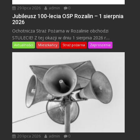
29 lipca 2026
admin
0
Jubileusz 100-lecia OSP Rozalin – 1 sierpnia
2026
Ochotnicza Straż Pożarna w Rozalinie obchodzi
STULECIE! Z tej okazji w dniu 1 sierpnia 2026 r....
Aktualności
Mieszkańcy
Straż pożarna
Zaproszenia
20 lipca 2026
admin
0