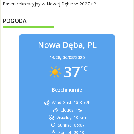
Basen rekreacyjny w Nowej Dębie w 2027 r.?
POGODA
Nowa Dęba, PL
14:28,
06/08/2026
37
°C
Bezchmurnie
Wind Gust:
15 Km/h
Clouds:
1%
Visibility:
10 km
Sunrise:
05:07
Sunset:
20:10