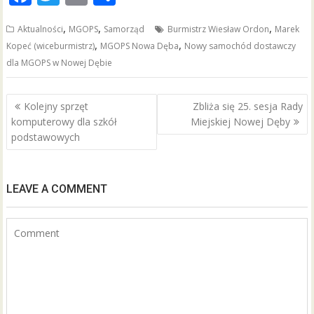
ac
w
m
h
,
,
,
Aktualności
MGOPS
Samorząd
Burmistrz Wiesław Ordon
Marek
e
itt
ai
ar
,
,
Kopeć (wiceburmistrz)
MGOPS Nowa Dęba
Nowy samochód dostawczy
b
er
l
e
dla MGOPS w Nowej Dębie
o
o
Nawigacja
Kolejny sprzęt
Zbliża się 25. sesja Rady
wpisu
k
komputerowy dla szkół
Miejskiej Nowej Dęby
podstawowych
LEAVE A COMMENT