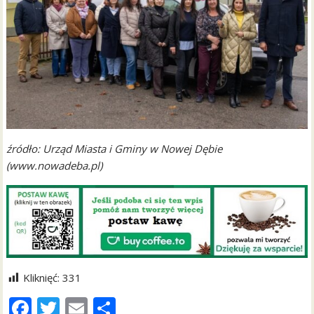
źródło: Urząd Miasta i Gminy w Nowej Dębie
(www.nowadeba.pl)
Kliknięć:
331
F
T
E
S