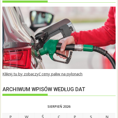
Kliknij tu by zobaczyć ceny paliw na pylonach
ARCHIWUM WPISÓW WEDŁUG DAT
SIERPIEŃ 2026
P
W
Ś
C
P
S
N