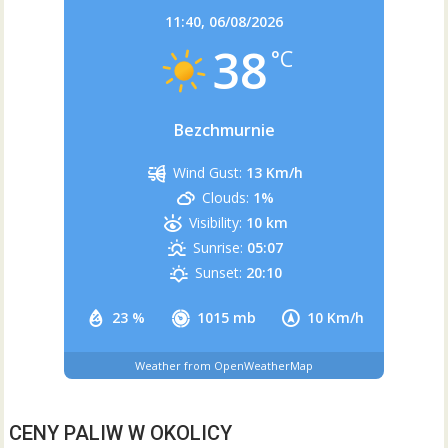
11:40,
06/08/2026
38
°C
Bezchmurnie
Wind Gust:
13 Km/h
Clouds:
1%
Visibility:
10 km
Sunrise:
05:07
Sunset:
20:10
23 %
1015 mb
10 Km/h
Weather from OpenWeatherMap
CENY PALIW W OKOLICY