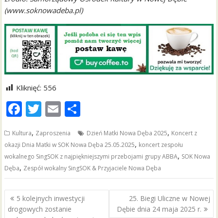
(www.soknowadeba.pl)
Kliknięć:
556
F
T
E
S
ac
w
m
h
,
,
Kultura
Zaproszenia
Dzień Matki Nowa Dęba 2025
Koncert z
e
itt
ai
ar
,
okazji Dnia Matki w SOK Nowa Dęba 25.05.2025
koncert zespołu
b
er
l
e
,
wokalnego SingSOK z najpiękniejszymi przebojami grupy ABBA
SOK Nowa
o
,
Dęba
Zespół wokalny SingSOK & Przyjaciele Nowa Dęba
o
Nawigacja
k
5 kolejnych inwestycji
25. Biegi Uliczne w Nowej
wpisu
drogowych zostanie
Dębie dnia 24 maja 2025 r.