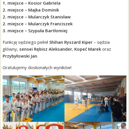
1. miejsce – Kosior Gabriela
2. miejsce – Majka Dominik
2. miejsce – Mularczyk Stanisław
2. miejsce – Mularczyk Franciszek
3. miejsce – Szypuła Bartłomiej
Funkcję sędziego pełnił
Shihan Ryszard Kiper
– sędzia
główny,
sensei Rębisz Aleksander
,
Kopeć Marek
oraz
Przybyłowski Jan
.
Gratulujemy doskonałych wyników!