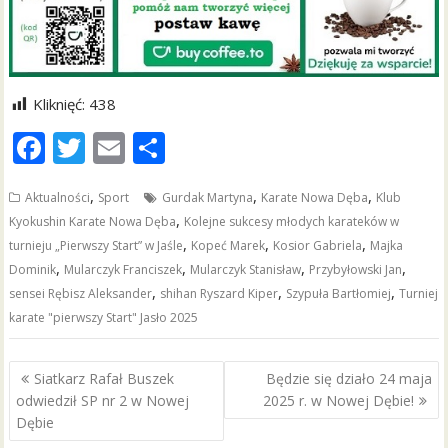
Kliknięć:
438
F
T
E
S
ac
w
m
h
,
,
,
Aktualności
Sport
Gurdak Martyna
Karate Nowa Dęba
Klub
e
itt
ai
ar
,
Kyokushin Karate Nowa Dęba
Kolejne sukcesy młodych karateków w
b
er
l
e
,
,
,
turnieju „Pierwszy Start” w Jaśle
Kopeć Marek
Kosior Gabriela
Majka
o
,
,
,
,
Dominik
Mularczyk Franciszek
Mularczyk Stanisław
Przybyłowski Jan
,
,
,
sensei Rębisz Aleksander
shihan Ryszard Kiper
Szypuła Bartłomiej
Turniej
o
karate "pierwszy Start" Jasło 2025
k
Nawigacja
Siatkarz Rafał Buszek
Będzie się działo 24 maja
wpisu
odwiedził SP nr 2 w Nowej
2025 r. w Nowej Dębie!
Dębie