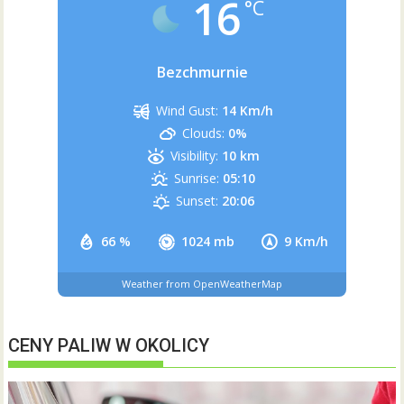
16
°C
Bezchmurnie
Wind Gust:
14 Km/h
Clouds:
0%
Visibility:
10 km
Sunrise:
05:10
Sunset:
20:06
66 %
1024 mb
9 Km/h
Weather from OpenWeatherMap
CENY PALIW W OKOLICY