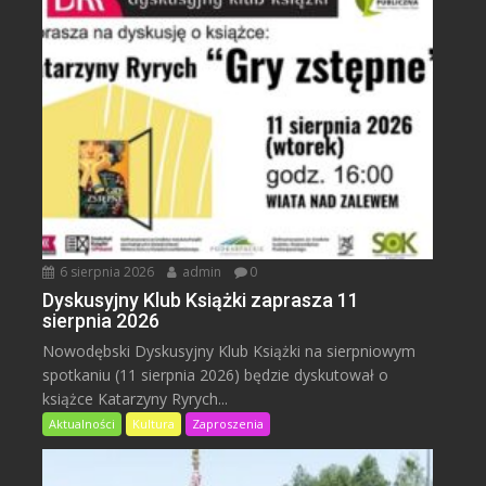
6 sierpnia 2026
admin
0
Dyskusyjny Klub Książki zaprasza 11
sierpnia 2026
Nowodębski Dyskusyjny Klub Książki na sierpniowym
spotkaniu (11 sierpnia 2026) będzie dyskutował o
książce Katarzyny Ryrych...
Aktualności
Kultura
Zaproszenia