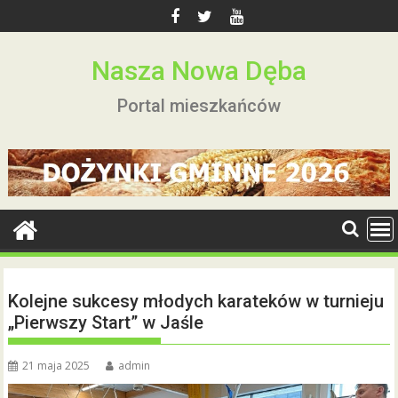
Skip
to
content
Nasza Nowa Dęba
Portal mieszkańców
Kolejne sukcesy młodych karateków w turnieju
„Pierwszy Start” w Jaśle
21 maja 2025
admin