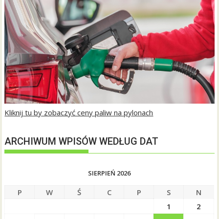
Kliknij tu by zobaczyć ceny paliw na pylonach
ARCHIWUM WPISÓW WEDŁUG DAT
SIERPIEŃ 2026
P
W
Ś
C
P
S
N
1
2