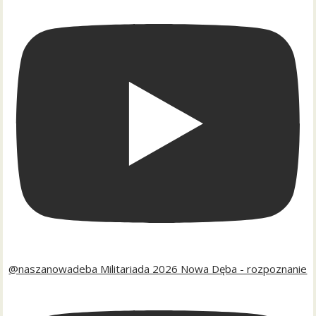
@naszanowadeba Militariada 2026 Nowa Dęba - rozpoznanie