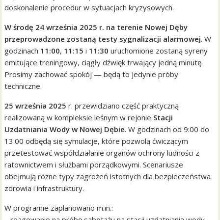
doskonalenie procedur w sytuacjach kryzysowych.
W środę 24 września 2025 r. na terenie Nowej Dęby
przeprowadzone zostaną testy sygnalizacji alarmowej
. W
godzinach
11:00
,
11:15
i
11:30
uruchomione zostaną syreny
emitujące treningowy, ciągły dźwięk trwający jedną minutę.
Prosimy zachować spokój — będą to jedynie próby
techniczne.
25 września 2025
r. przewidziano część praktyczną
realizowaną w kompleksie leśnym w rejonie
Stacji
Uzdatniania Wody w Nowej Dębie
. W godzinach od 9:00 do
13:00 odbędą się symulacje, które pozwolą ćwiczącym
przetestować współdziałanie organów ochrony ludności z
ratownictwem i służbami porządkowymi. Scenariusze
obejmują różne typy zagrożeń istotnych dla bezpieczeństwa
zdrowia i infrastruktury.
W programie zaplanowano m.in.:
– reagowanie na próbę sabotażu na stacji uzdatniania wody,