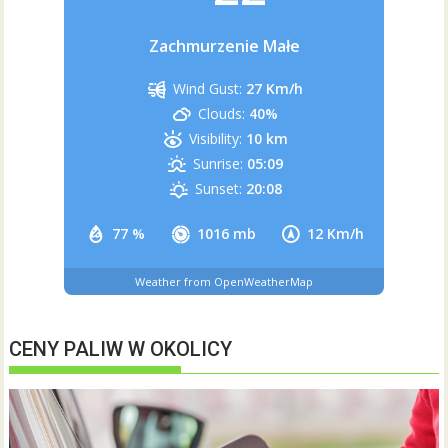
Zachmurzenie Małe
Wind Gust:
27 Km/h
Clouds:
40%
Visibility:
10 km
Sunrise:
05:09
Sunset:
20:08
77 %
1016 mb
12 Km/h
Weather from OpenWeatherMap
CENY PALIW W OKOLICY