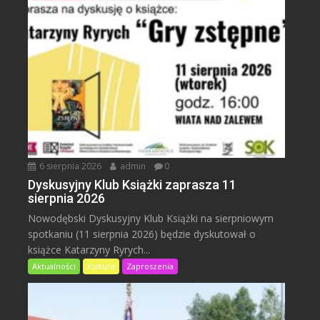
6 sierpnia 2026
admin
0
Dyskusyjny Klub Książki zaprasza 11
sierpnia 2026
Nowodębski Dyskusyjny Klub Książki na sierpniowym
spotkaniu (11 sierpnia 2026) będzie dyskutował o
książce Katarzyny Ryrych...
Aktualności
Kultura
Zaproszenia