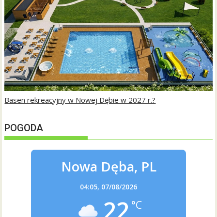
Basen rekreacyjny w Nowej Dębie w 2027 r.?
POGODA
Nowa Dęba, PL
04:05,
07/08/2026
22
°C