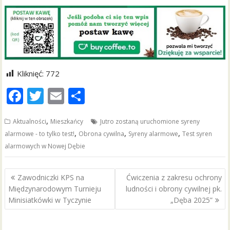
Kliknięć:
772
F
T
E
S
ac
w
m
h
,
Aktualności
Mieszkańcy
Jutro zostaną uruchomione syreny
e
itt
ai
ar
,
,
,
alarmowe - to tylko test!
Obrona cywilna
Syreny alarmowe
Test syren
b
er
l
e
alarmowych w Nowej Dębie
o
o
Nawigacja
Zawodniczki KPS na
Ćwiczenia z zakresu ochrony
wpisu
k
Międzynarodowym Turnieju
ludności i obrony cywilnej pk.
Minisiatkówki w Tyczynie
„Dęba 2025”