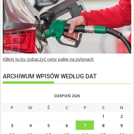
Kliknij tu by zobaczyć ceny paliw na pylonach
ARCHIWUM WPISÓW WEDŁUG DAT
SIERPIEŃ 2026
P
W
Ś
C
P
S
N
1
2
3
4
5
6
7
8
9