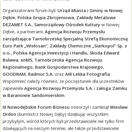
Organizatorami forum byli:
Urząd Miasta i Gminy w Nowej
Dębie
,
Polska Grupa Zbrojeniowa
,
Zakłady Metalowe
DEZAMET S.A
.,
Samorządowy Ośrodek Kultury
w Nowej
Dębie, a partnerami:
Agencja Rozwoju Przemysłu
zarządzająca Tarnobrzeską Specjalną Strefą Ekonomiczną
Euro Park „Wisłosan”
,
Zakłady Chemiczne „Siarkopol” Sp. z
o.o.
,
Polska Agencja Inwestycji i Handlu
,
Skoda Edward
Buława
,
enMS
,
Tarnobrzeska Agencja Rozwoju
Regionalnego
,
Bank Gospodarstwa Krajowego
,
GOODRAM
,
Radmor S.A.
oraz
AiR Lekka Fotografia
.
Wspomnieć należy również, że poczęstunek dla uczestników
zapewniła
Agencja Rozwoju Przemysłu S.A.
i
załoga Zamku
w Baranowie Sandomierskim
.
III Nowodębskie Forum Biznesu
otworzył i zamknął
Wiesław
Ordon
(burmistrz Nowej Dęby) dziękując wszystkim
przybyłym, wśród których byli przedstawiciele nie tylko firm
działających na naszym terenie, ale także przedstawiciele