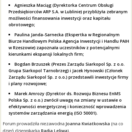
Agnieszka Maciąg (Dyrektorka Centrum Obsługi
Przedsiębiorców ARP S.A. w Lublinie) przybliżyła zebranym
możliwości finansowania inwestycji oraz kapitału
obrotowego;
Paulina Janda-Sarnecka (Ekspertka w Regionalnym
Biurze Handlowym Polska Agencja Inwestycji i Handlu PAIH
w Rzeszowie) zapoznała uczestników z potencjalnymi
kierunkami ekspansji lokalnych firm;
Bogdan Brzuszek (Prezes Zarządu Siarkopol Sp. z o.o.
Grupa Siarkopol Tarnobrzeg) i Jacek Hynowski (Członek
Zarządu Siarkopol Sp. z o.o.) przedstawili inwestycje firmy
i plany rozwojowe;
Marek Amrozy (Dyrektor ds. Rozwoju Biznesu EnMS
Polska Sp. z o.o.) zwrócił uwagę na zmiany w ustawie o
efektywności energetycznej i konieczność wprowadzenia
systemów zarządzania energią (ISO 50001).
Forum prowadziła niezawodna
Joanna Kwiatkowska
(na co
dzień dziennikarka
Radia Leliwa
).