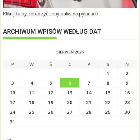
Kliknij tu by zobaczyć ceny paliw na pylonach
ARCHIWUM WPISÓW WEDŁUG DAT
SIERPIEŃ 2026
P
W
Ś
C
P
S
N
1
2
3
4
5
6
7
8
9
10
11
12
13
14
15
16
17
18
19
20
21
22
23
24
25
26
27
28
29
30
31
« lip