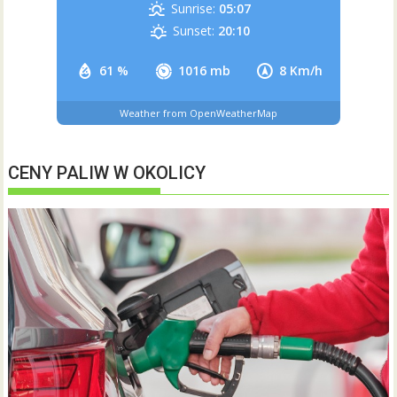
Sunrise:
05:07
Sunset:
20:10
61 %
1016 mb
8 Km/h
Weather from OpenWeatherMap
CENY PALIW W OKOLICY