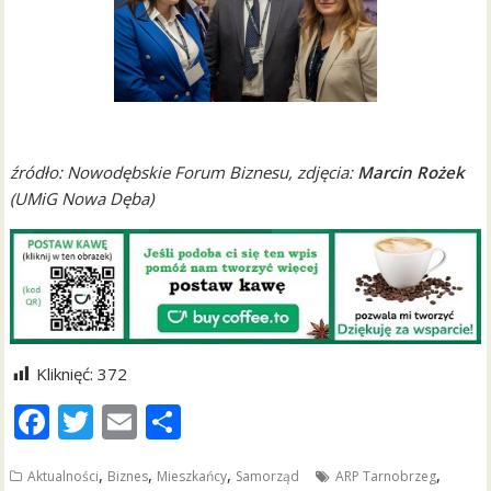
źródło: Nowodębskie Forum Biznesu, zdjęcia:
Marcin Rożek
(UMiG Nowa Dęba)
Kliknięć:
372
F
T
E
S
ac
w
m
h
,
,
,
,
Aktualności
Biznes
Mieszkańcy
Samorząd
ARP Tarnobrzeg