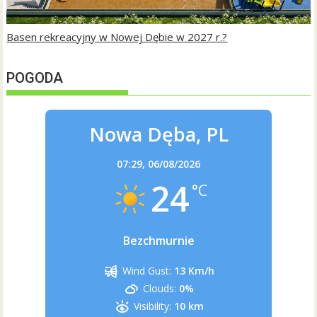
Basen rekreacyjny w Nowej Dębie w 2027 r.?
POGODA
Nowa Dęba, PL
07:29,
06/08/2026
24
°C
Bezchmurnie
Wind Gust:
13 Km/h
Clouds:
0%
Visibility:
10 km