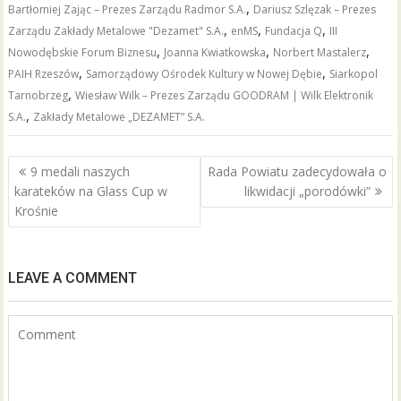
e
itt
ai
ar
,
Bartłomiej Zając – Prezes Zarządu Radmor S.A.
Dariusz Szlęzak – Prezes
b
er
l
e
,
,
,
Zarządu Zakłady Metalowe "Dezamet" S.A.
enMS
Fundacja Q
III
o
,
,
,
Nowodębskie Forum Biznesu
Joanna Kwiatkowska
Norbert Mastalerz
,
,
PAIH Rzeszów
Samorządowy Ośrodek Kultury w Nowej Dębie
Siarkopol
o
,
Tarnobrzeg
Wiesław Wilk – Prezes Zarządu GOODRAM | Wilk Elektronik
k
,
S.A.
Zakłady Metalowe „DEZAMET” S.A.
Nawigacja
9 medali naszych
Rada Powiatu zadecydowała o
wpisu
karateków na Glass Cup w
likwidacji „porodówki”
Krośnie
LEAVE A COMMENT