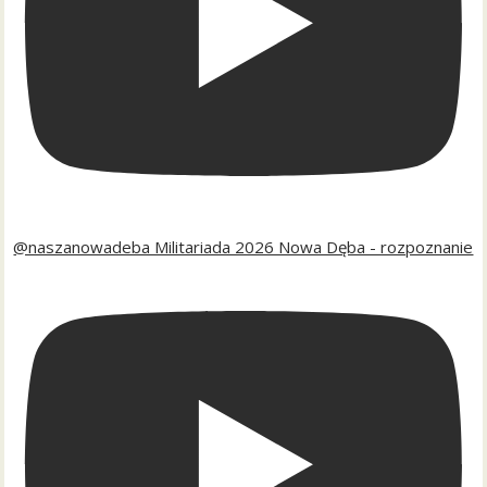
@naszanowadeba Militariada 2026 Nowa Dęba - rozpoznanie