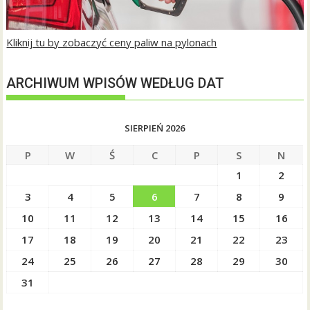
Kliknij tu by zobaczyć ceny paliw na pylonach
ARCHIWUM WPISÓW WEDŁUG DAT
SIERPIEŃ 2026
P
W
Ś
C
P
S
N
1
2
3
4
5
6
7
8
9
10
11
12
13
14
15
16
17
18
19
20
21
22
23
24
25
26
27
28
29
30
31