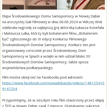
Ekipa Środowiskowego Domu Samopomocy w Nowej Dębie
na uroczystej Gali Filmowej w dniu 06.06.2024 w Wilczej Woli
odebrała nagrodę za najlepszą grę aktorską Łukasza Konefała
i Mateusza Lulka, którzy byli bohaterami filmu „Bohaterem
być” zgłoszonego do IX edycji Konkursu Filmowego
Środowiskowych Domów Samopomocy. Konkurs ten jest
organizowany corocznie przez Środowiskowy Dom
Samopomocy w Spiach a wzięło w nim udział blisko 30
Środowiskowych Domów Samopomocy, także spoza
województwa podkarpackiego.
Film można obejrzeć na Facebooku pod adresem:
https://www.facebook.com/nowadebasds/videos/148135410
9147254
Przypomnijmy, że w zeszłym roku film stworzony przez ekipę
z ŚDS w Nowej Dębie zajął 2 miejsce. Gratulujemy sukcesu!