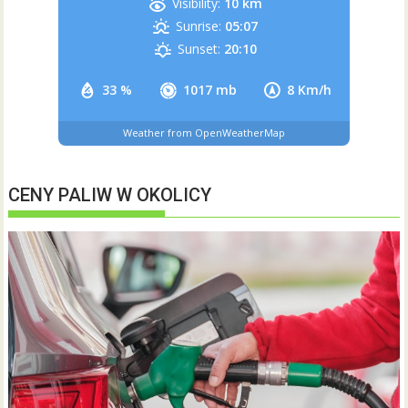
Visibility:
10 km
Sunrise:
05:07
Sunset:
20:10
33 %
1017 mb
8 Km/h
Weather from OpenWeatherMap
CENY PALIW W OKOLICY