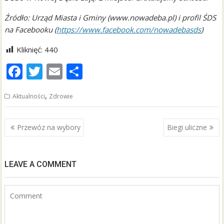
Źródło: Urząd Miasta i Gminy (www.nowadeba.pl) i profil ŚDS
na Facebooku (
https://www.facebook.com/nowadebasds
)
Kliknięć:
440
F
T
E
S
ac
w
m
h
,
Aktualności
Zdrowie
e
itt
ai
ar
b
er
l
e
Nawigacja
Przewóz na wybory
Biegi uliczne
o
wpisu
o
k
LEAVE A COMMENT