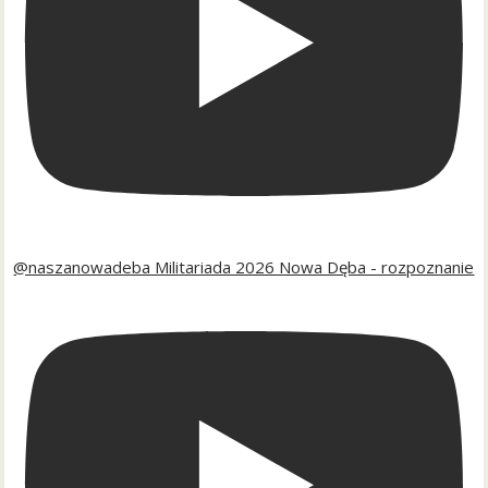
@naszanowadeba Militariada 2026 Nowa Dęba - rozpoznanie