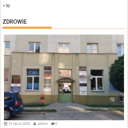
« lip
ZDROWIE
31 lipca 2026
admin
0