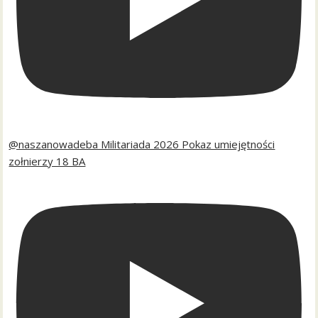
@naszanowadeba Militariada 2026 Pokaz umiejętności
zołnierzy 18 BA