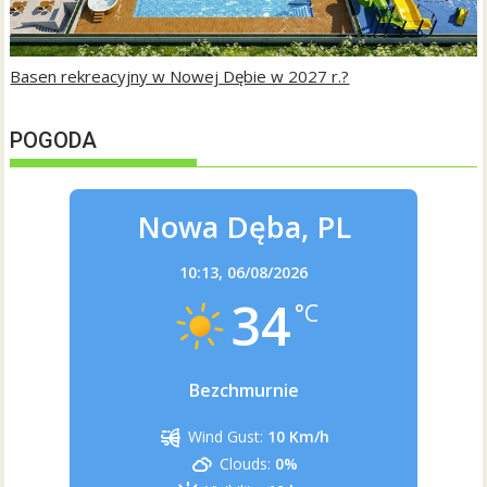
Basen rekreacyjny w Nowej Dębie w 2027 r.?
POGODA
Nowa Dęba, PL
10:13,
06/08/2026
34
°C
Bezchmurnie
Wind Gust:
10 Km/h
Clouds:
0%