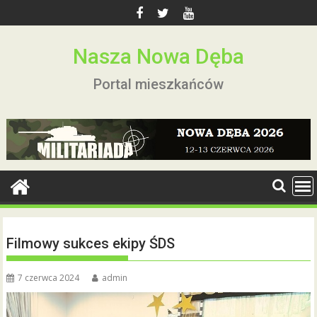
Skip
to
content
Nasza Nowa Dęba
Portal mieszkańców
Filmowy sukces ekipy ŚDS
7 czerwca 2024
admin