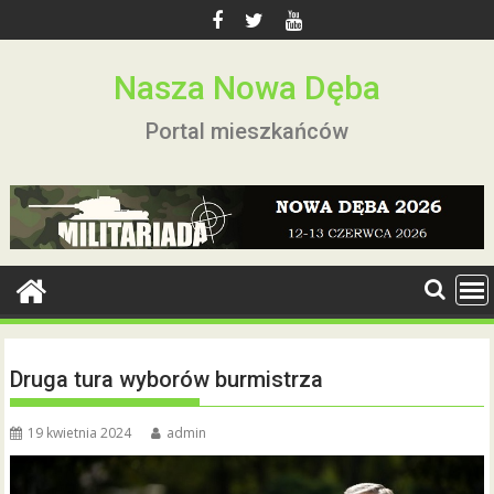
Skip
to
content
Nasza Nowa Dęba
Portal mieszkańców
Druga tura wyborów burmistrza
19 kwietnia 2024
admin