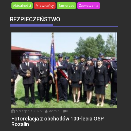
Aktualności
Mieszkańcy
Samorząd
Zaproszenia
BEZPIECZEŃSTWO
5 sierpnia 2026
admin
0
Fotorelacja z obchodów 100-lecia OSP
Rozalin