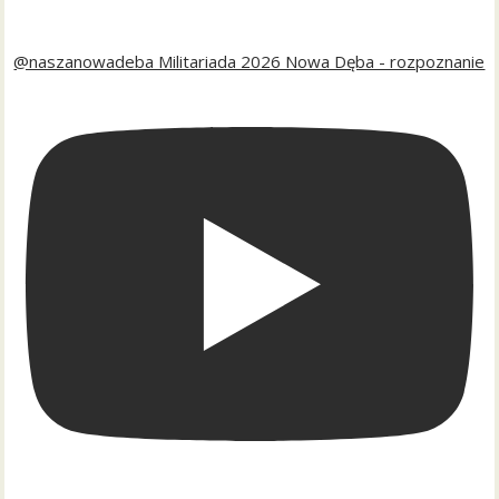
@naszanowadeba Militariada 2026 Nowa Dęba - rozpoznanie