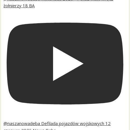
żołnierzy 18 BA
@naszanowadeba Defilada pojazdów wojskowych 12