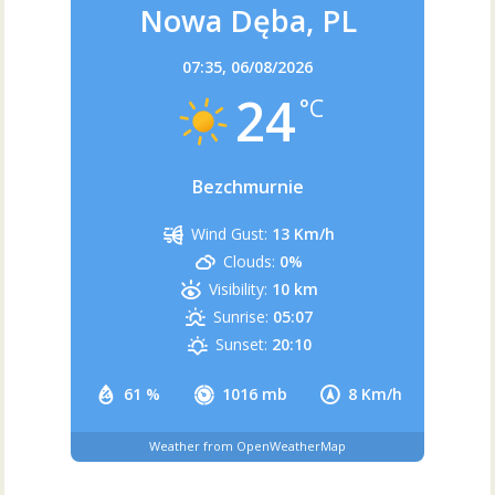
Nowa Dęba, PL
07:35,
06/08/2026
24
°C
Bezchmurnie
Wind Gust:
13 Km/h
Clouds:
0%
Visibility:
10 km
Sunrise:
05:07
Sunset:
20:10
61 %
1016 mb
8 Km/h
Weather from OpenWeatherMap