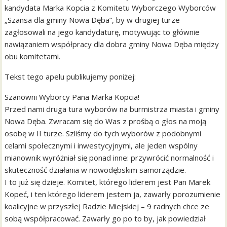
kandydata Marka Kopcia z Komitetu Wyborczego Wyborców
„Szansa dla gminy Nowa Dęba”, by w drugiej turze
zagłosowali na jego kandydaturę, motywując to głównie
nawiązaniem współpracy dla dobra gminy Nowa Dęba między
obu komitetami.
Tekst tego apelu publikujemy poniżej:
Szanowni Wyborcy Pana Marka Kopcia!
Przed nami druga tura wyborów na burmistrza miasta i gminy
Nowa Dęba. Zwracam się do Was z prośbą o głos na moją
osobę w II turze. Szliśmy do tych wyborów z podobnymi
celami społecznymi i inwestycyjnymi, ale jeden wspólny
mianownik wyróżniał się ponad inne: przywrócić normalność i
skuteczność działania w nowodębskim samorządzie.
I to już się dzieje. Komitet, którego liderem jest Pan Marek
Kopeć, i ten którego liderem jestem ja, zawarły porozumienie
koalicyjne w przyszłej Radzie Miejskiej – 9 radnych chce ze
sobą współpracować. Zawarły go po to by, jak powiedział