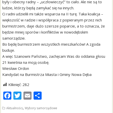
były i obecny radny – „uczłowieczyć” to ciało. Ale nie są to
ludzie, którzy będą zamykać się na innych.
Ci radni udzielili mi także wsparcia na II turę. Taka koalicja –
większość w radzie i współpraca z popieranym przez nich
burmistrzem, daje dużo szersze poparcie, a to oznacza, że
będzie mniej sporów i konfliktów w nowodębskim
samorządzie.
Bo będę burmistrzem wszystkich mieszkańców! A zgoda
buduje.
A więc Szanowni Państwo, zachęcam Was do oddania głosu
21 kwietnia na moją osobę.
Wiesław Ordon
Kandydat na Burmistrza Miasta i Gminy Nowa Dęba
Kliknięć:
282
F
T
E
S
ac
w
m
h
,
Aktualności
Wybory samorządowe
e
itt
ai
ar