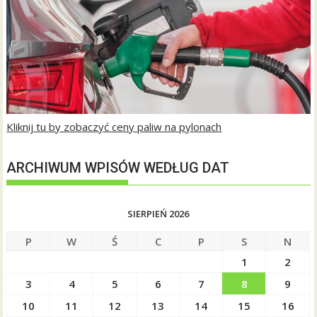
Kliknij tu by zobaczyć ceny paliw na pylonach
ARCHIWUM WPISÓW WEDŁUG DAT
SIERPIEŃ 2026
P
W
Ś
C
P
S
N
1
2
3
4
5
6
7
8
9
10
11
12
13
14
15
16