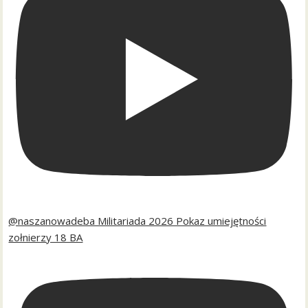
@naszanowadeba Militariada 2026 Pokaz umiejętności
zołnierzy 18 BA