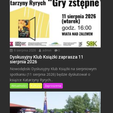
6 sierpnia 2026
admin
0
Dyskusyjny Klub Książki zaprasza 11
sierpnia 2026
Nowodębski Dyskusyjny Klub Książki na sierpniowym
spotkaniu (11 sierpnia 2026) będzie dyskutował o
książce Katarzyny Ryrych...
Aktualności
Kultura
Zaproszenia