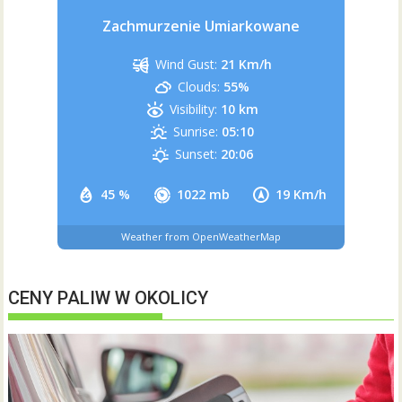
Zachmurzenie Umiarkowane
Wind Gust:
21 Km/h
Clouds:
55%
Visibility:
10 km
Sunrise:
05:10
Sunset:
20:06
45 %
1022 mb
19 Km/h
Weather from OpenWeatherMap
CENY PALIW W OKOLICY