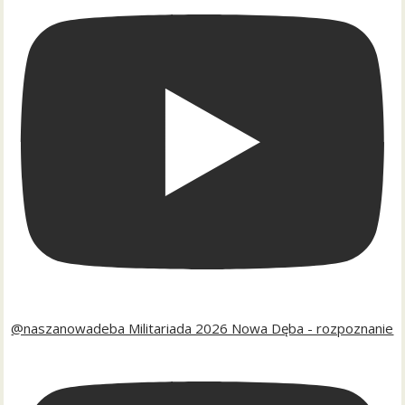
@naszanowadeba Militariada 2026 Nowa Dęba - rozpoznanie