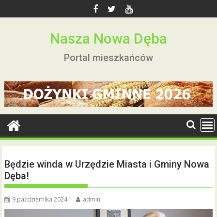
Skip
to
content
Nasza Nowa Dęba
Portal mieszkańców
Będzie winda w Urzędzie Miasta i Gminy Nowa
Dęba!
9 października 2024
admin