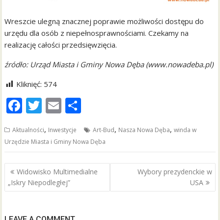
Wreszcie ulegną znacznej poprawie możliwości dostępu do
urzędu dla osób z niepełnosprawnościami. Czekamy na
realizację całości przedsięwzięcia.
źródło: Urząd Miasta i Gminy Nowa Dęba (www.nowadeba.pl)
Kliknięć:
574
F
T
E
S
ac
w
m
h
,
,
,
Aktualności
Inwestycje
Art-Bud
Nasza Nowa Dęba
winda w
e
itt
ai
ar
Urzędzie Miasta i Gminy Nowa Dęba
b
er
l
e
o
Nawigacja
Widowisko Multimedialne
Wybory prezydenckie w
o
wpisu
„Iskry Niepodległej”
USA
k
LEAVE A COMMENT