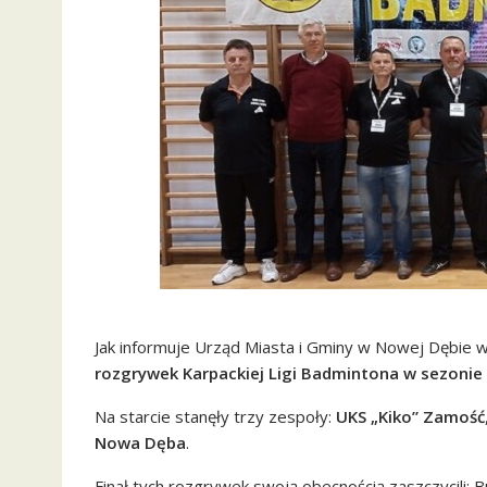
Jak informuje Urząd Miasta i Gminy w Nowej Dębie 
rozgrywek Karpackiej Ligi Badmintona w sezoni
Na starcie stanęły trzy zespoły:
UKS „Kiko” Zamość
Nowa Dęba
.
Finał tych rozgrywek swoją obecnością zaszczycili: