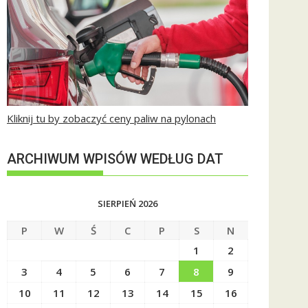
Kliknij tu by zobaczyć ceny paliw na pylonach
ARCHIWUM WPISÓW WEDŁUG DAT
SIERPIEŃ 2026
P
W
Ś
C
P
S
N
1
2
3
4
5
6
7
8
9
10
11
12
13
14
15
16