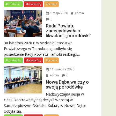
Aktualności
Mieszkańcy
Zdrowie
1 maja 2026
admin
0
Rada Powiatu
zadecydowała o
likwidacji „porodówki”
30 kwietnia 2026 r. w siedzibie Starostwa
Powiatowego w Tarnobrzegu odbyło się
posiedzenie Rady Powiatu Tarnobrzeskiego,...
Aktualności
Mieszkańcy
Zdrowie
11 kwietnia 2026
admin
0
Nowa Dęba walczy o
swoją porodówkę
Nadzwyczajna sesja w
cieniu kontrowersyjnej decyzji Wczoraj w
Samorządowym Ośrodku Kultury w Nowej Dębie
odbyła się...