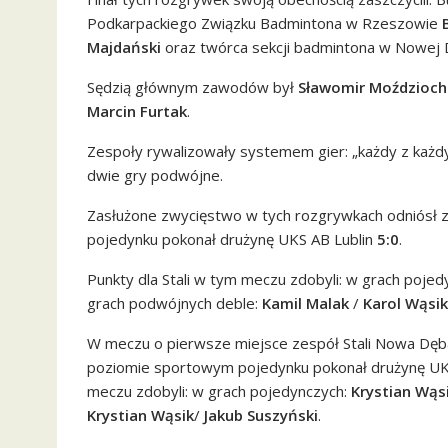
Podkarpackiego Związku Badmintona w Rzeszowie
Majdański
oraz twórca sekcji badmintona w Nowej
Sędzią głównym zawodów był
Sławomir Moździoch
Marcin Furtak
.
Zespoły rywalizowały systemem gier: „każdy z każd
dwie gry podwójne.
Zasłużone zwycięstwo w tych rozgrywkach odniósł 
pojedynku pokonał drużynę UKS AB Lublin
5:0
.
Punkty dla Stali w tym meczu zdobyli: w grach poje
grach podwójnych deble:
Kamil Malak
/
Karol Wąsik
W meczu o pierwsze miejsce zespół Stali Nowa Dęb
poziomie sportowym pojedynku pokonał drużynę UK
meczu zdobyli: w grach pojedynczych:
Krystian Wąs
Krystian Wąsik
/
Jakub Suszyński
.