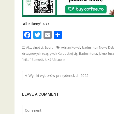
Kliknięć:
433
F
T
E
S
ac
w
m
h
,
,
Aktualności
Sport
Adrian Kowal
badminton Nowa Dę
e
itt
ai
ar
,
drużynowych rozgrywek Karpackiej Ligi Badmintona
Jakub Susz
b
er
l
e
,
"Kiko" Zamość
UKS AB Lublin
o
o
Nawigacja
Wyniki wyborów prezydenckich 2025
wpisu
k
LEAVE A COMMENT