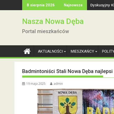
Skip
Dyskusyjny Kl
8 sierpnia 2026
Najnowsze
to
content
Nasza Nowa Dęba
Portal mieszkańców
AKTUALNOŚCI
MIESZKAŃCY
POLIT
Badmintoniści Stali Nowa Dęba najlepsi
19 maja 2025
admin