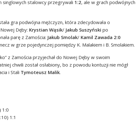
h singlowych stalowcy przegrywali
1:2
, ale w grach podwójnych
ała gra podwójna mężczyzn, która zdecydowała o
z Nowej Dęby:
Krystian Wąsik
/
Jakub Suszyński
po
nała parę z Zamościa:
Jakub Smolak
/
Kamil Zawada
2:0
 mecz w grze pojedynczej pomiędzy K. Malakiem i B. Smolakiem.
iko” z Zamościa przyjechał do Nowej Dęby w swoim
atniej chwili został osłabiony, bo z powodu kontuzji nie mógł
ia i Stali
Tymoteusz Malik
.
) 1:0
:10) 1:1