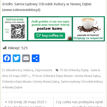
źródło: Samorządowy Ośrodek Kultury w Nowej Dębie
(www.soknowadeba.pl)
Kliknięć:
525
F
T
E
S
ac
w
m
h
,
,
Aktualności
Kultura
Zaproszenia
75 lat Orkiestry Dętej - Gala w
e
itt
ai
ar
,
,
dniu 23 maja 2025 r.
75-lecie Orkiestry Dętej Miasta i Gminy Nowa Dęba
b
er
l
e
,
Orkiestra Dęta Miasta i Gminy Nowa Dęba
Samorządowy Ośrodek Kultury
o
w Nowej Dębie
o
Nawigacja
k
Od środy 28 maja 2025 r.
Czy czeka nas podwyżka opłat
wpisu