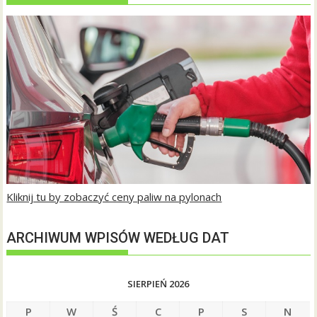
Kliknij tu by zobaczyć ceny paliw na pylonach
ARCHIWUM WPISÓW WEDŁUG DAT
SIERPIEŃ 2026
P
W
Ś
C
P
S
N