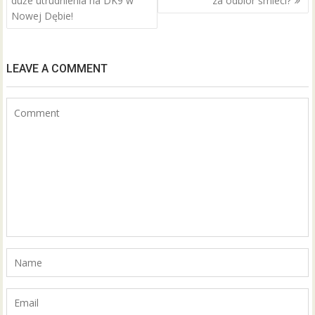
duże utrudnienia na DK9 w
za odbiór śmieci?
Nowej Dębie!
LEAVE A COMMENT