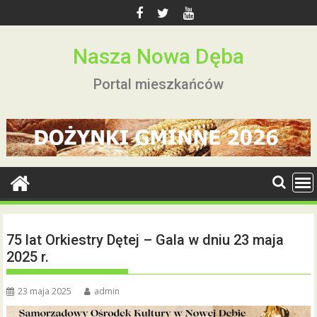
Skip
to
content
Nasza Nowa Dęba
Portal mieszkańców
75 lat Orkiestry Dętej – Gala w dniu 23 maja
2025 r.
23 maja 2025
admin