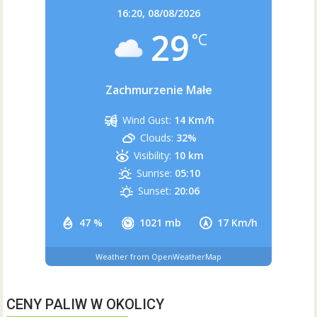
16:20,
08/08/2026
29
°C
Zachmurzenie Małe
Wind Gust:
14 Km/h
Clouds:
32%
Visibility:
10 km
Sunrise:
05:10
Sunset:
20:06
47 %
1021 mb
17 Km/h
Weather from OpenWeatherMap
CENY PALIW W OKOLICY