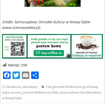
źródło: Samorządowy Ośrodek Kultury w Nowej Dębie
(www.soknowadeba.pl)
Kliknięć:
398
F
T
E
S
ac
w
m
h
,
Aktualności
Mieszkańcy
3 dni Jarmarku Wielkanocnego w Nowej
e
itt
ai
ar
,
,
Dębie za nami
Jarmark Wielkanocny 2026
Samorządowy Ośrodek Kultury
b
er
l
e
w Nowej Dębie