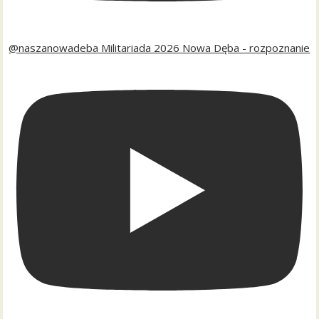
@naszanowadeba Militariada 2026 Nowa Dęba - rozpoznanie