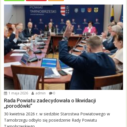
1 maja 2026
admin
0
Rada Powiatu zadecydowała o likwidacji
„porodówki”
30 kwietnia 2026 r. w siedzibie Starostwa Powiatowego w
Tarnobrzegu odbyło się posiedzenie Rady Powiatu
Tarnobrzeskiego,...