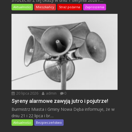
STULECIE! Z tej okazji w dniu 1 sierpnia 2026 r....
Aktualności
Mieszkańcy
Straż pożarna
Zaproszenia
20 lipca 2026
admin
0
Syreny alarmowe zawyją jutro i pojutrze!
Burmistrz Miasta i Gminy Nowa Dęba informuje, że w
dniu 21 i 22 lipca i br....
Aktualności
Bezpieczeństwo