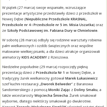
W piątek (27 marca) swoje wspaniałe, wzruszające
prezentacje artystyczne przedstawiły dzieci z przedszkoli w
Nowej Dębie (
Niepubliczne Przedszkole KRASNAL
,
Przedszkole nr 4
i
Przedszkole nr 5 im. Misia Uszatka
) oraz
ze
Szkoły Podstawowej im. Fabiana Dury w Chmielowie
.
W sobotę (28 marca) odbyły się rodzinne warsztaty robienia
palm wielkanocnych i ozdób świątecznych oraz wspólne
malowanie wielkiej pisanki, a dla dzieci atrakcje organizowali
animatorzy
KIDS ACADEMY
z Rzeszowa.
Niedzielne popołudnie (29 marca) rozpoczęły piękną
prezentacją dzieci z
Przedszkola Nr 1
w Nowej Dębie, a
tradycyjny żurek wielkanocny gotował
Marek Łukasiewicz
szef kuchni restauracji „
Dworek Belweder
” z Baranowa
Sandomierskiego z pomocą
Moniki Zając
z
Doliny Smaku
, a
także wicestarosty
Wojciecha Śmiecha
. Żurek smakował
wybornie, dlatego niektórzy smakowali go dwukrotnie.
Koncert
Zespołu Wokalnego SingSOK
uświetnił ostatni dzień