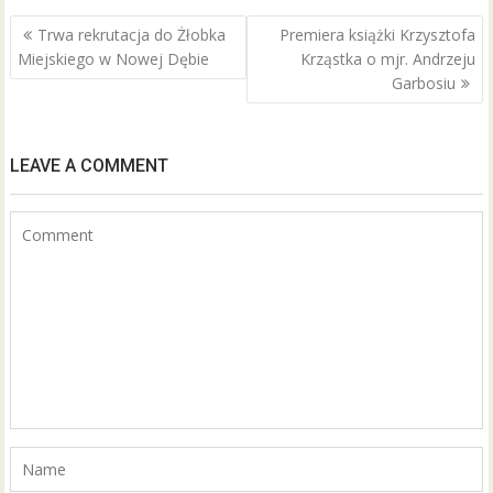
o
o
Nawigacja
Trwa rekrutacja do Żłobka
Premiera książki Krzysztofa
wpisu
k
Miejskiego w Nowej Dębie
Krząstka o mjr. Andrzeju
Garbosiu
LEAVE A COMMENT