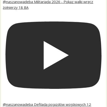
@naszanowadeba Militariada 2026 - Pokaz walki wręcz
żołnierzy 18 BA
@naszanowadeba Defilada pojazdów wojskowych 12