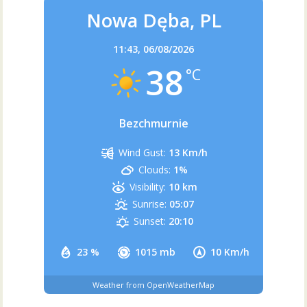
Nowa Dęba, PL
11:43,
06/08/2026
38
°C
Bezchmurnie
Wind Gust:
13 Km/h
Clouds:
1%
Visibility:
10 km
Sunrise:
05:07
Sunset:
20:10
23 %
1015 mb
10 Km/h
Weather from OpenWeatherMap