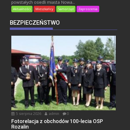
powstałych osiedli miasta Nowa...
Aktualności
Mieszkańcy
Samorząd
Zaproszenia
BEZPIECZEŃSTWO
5 sierpnia 2026
admin
0
Fotorelacja z obchodów 100-lecia OSP
Rozalin