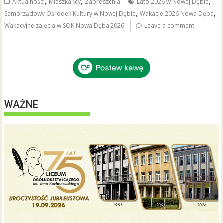
,
,
,
Aktualności
Mieszkańcy
Zaproszenia
Lato 2026 w Nowej Dębie
o
,
,
Samorządowy Ośrodek Kultury w Nowej Dębie
Wakacje 2026 Nowa Dęba
o
Wakacyjne zajęcia w SOK Nowa Dęba 2026
Leave a comment
k
WAŻNE