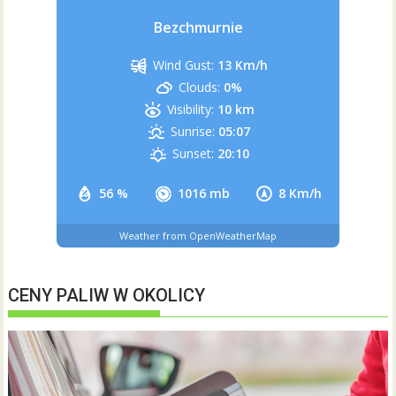
Bezchmurnie
Wind Gust:
13 Km/h
Clouds:
0%
Visibility:
10 km
Sunrise:
05:07
Sunset:
20:10
56 %
1016 mb
8 Km/h
Weather from OpenWeatherMap
CENY PALIW W OKOLICY