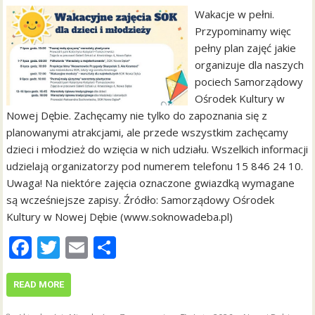
Wakacje w pełni.
Przypominamy więc
pełny plan zajęć jakie
organizuje dla naszych
pociech Samorządowy
Ośrodek Kultury w
Nowej Dębie. Zachęcamy nie tylko do zapoznania się z
planowanymi atrakcjami, ale przede wszystkim zachęcamy
dzieci i młodzież do wzięcia w nich udziału. Wszelkich informacji
udzielają organizatorzy pod numerem telefonu 15 846 24 10.
Uwaga! Na niektóre zajęcia oznaczone gwiazdką wymagane
są wcześniejsze zapisy. Źródło: Samorządowy Ośrodek
Kultury w Nowej Dębie (www.soknowadeba.pl)
F
T
E
S
ac
w
m
h
e
itt
ai
ar
READ MORE
b
er
l
e