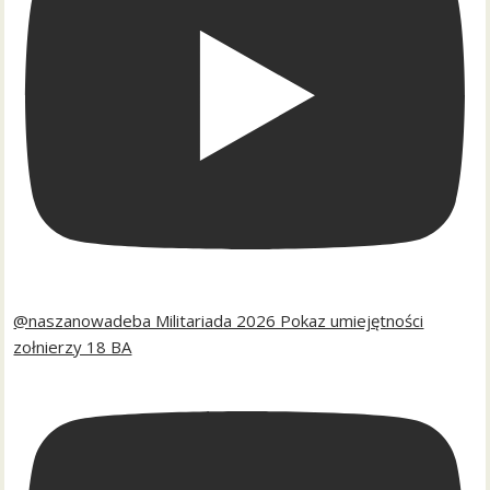
@naszanowadeba Militariada 2026 Pokaz umiejętności
zołnierzy 18 BA