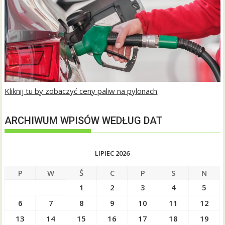
Kliknij tu by zobaczyć ceny paliw na pylonach
ARCHIWUM WPISÓW WEDŁUG DAT
LIPIEC 2026
P
W
Ś
C
P
S
N
1
2
3
4
5
6
7
8
9
10
11
12
13
14
15
16
17
18
19