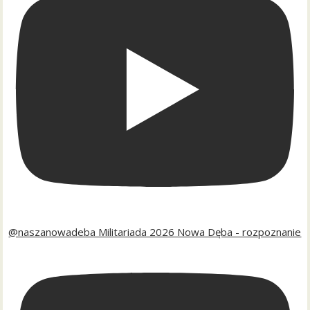
@naszanowadeba Militariada 2026 Nowa Dęba - rozpoznanie