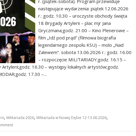
r. (piątek-sobota). Program przewiduje
następujące wydarzenia: piątek 12.06.2026
r.: godz. 10.30 – uroczyste obchody święta
18 Brygady Artylerii – plac mjr Jana
Gryczmana;godz. 21.00 – Kino Plenerowe –
film „Idź pod prąd” (filmowa biografia
legendarnego zespołu KSU) – molo „Nad
Zalewem”. sobota 13.06.2026 r.: godz. 16.00
– rozpoczęcie MILITARIADY;godz. 16.15 –
Artylerii;godz. 16.30 – występy lokalnych artystów;godz.
MODAR;godz. 17.30 –…
,
,
,
rii
Militariada 2026
Militariada w Nowej Dębie 12-13.06.2026
comment