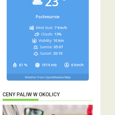
23
Pochmurnie
Wind Gust:
7 Km/h
Clouds:
13%
Visibility:
10 km
Sunrise:
05:07
Sunset:
20:10
61 %
1014 mb
6 Km/h
Weather from OpenWeatherMap
CENY PALIW W OKOLICY