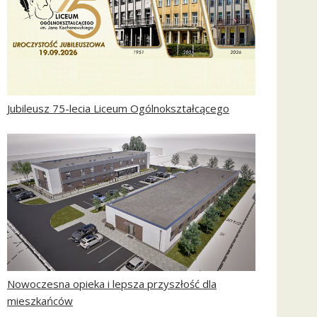
Jubileusz 75-lecia Liceum Ogólnokształcącego
Nowoczesna opieka i lepsza przyszłość dla
mieszkańców