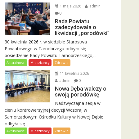
1 maja 2026
admin
0
Rada Powiatu
zadecydowała o
likwidacji „porodówki”
30 kwietnia 2026 r. w siedzibie Starostwa
Powiatowego w Tarnobrzegu odbyło się
posiedzenie Rady Powiatu Tarnobrzeskiego,...
Aktualności
Mieszkańcy
Zdrowie
11 kwietnia 2026
admin
0
Nowa Dęba walczy o
swoją porodówkę
Nadzwyczajna sesja w
cieniu kontrowersyjnej decyzji Wczoraj w
Samorządowym Ośrodku Kultury w Nowej Dębie
odbyła się...
Aktualności
Mieszkańcy
Zdrowie