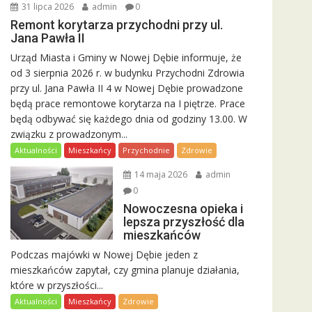
31 lipca 2026
admin
0
Remont korytarza przychodni przy ul.
Jana Pawła II
Urząd Miasta i Gminy w Nowej Dębie informuje, że
od 3 sierpnia 2026 r. w budynku Przychodni Zdrowia
przy ul. Jana Pawła II 4 w Nowej Dębie prowadzone
będą prace remontowe korytarza na I piętrze. Prace
będą odbywać się każdego dnia od godziny 13.00. W
związku z prowadzonym...
Aktualności
Mieszkańcy
Przychodnie
Zdrowie
14 maja 2026
admin
0
Nowoczesna opieka i
lepsza przyszłość dla
mieszkańców
Podczas majówki w Nowej Dębie jeden z
mieszkańców zapytał, czy gmina planuje działania,
które w przyszłości...
Aktualności
Mieszkańcy
Zdrowie