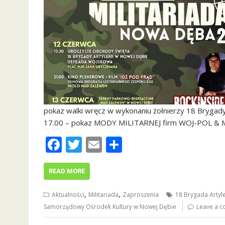
pokaz walki wręcz w wykonaniu żołnierzy 18 Brygady 
17.00 – pokaz MODY MILITARNEJ firm WOJ-POL & 
F
T
E
S
ac
w
m
h
e
itt
ai
ar
READ MORE
b
er
l
e
,
,
Aktualności
Militariada
Zaproszenia
18 Brygada Artyle
o
Samorządowy Ośrodek Kultury w Nowej Dębie
Leave a 
o