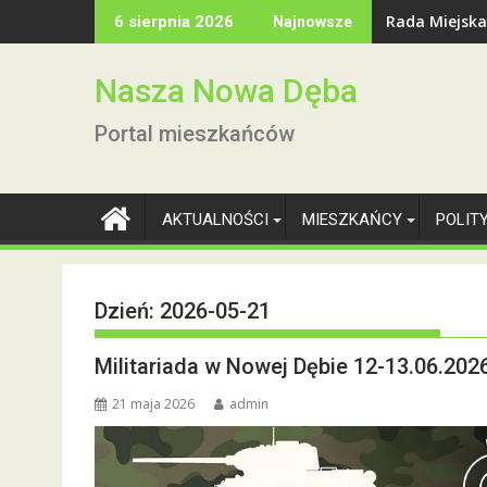
Skip
Rada Miejska
6 sierpnia 2026
Najnowsze
to
content
Nasza Nowa Dęba
Portal mieszkańców
AKTUALNOŚCI
MIESZKAŃCY
POLIT
Dzień:
2026-05-21
Militariada w Nowej Dębie 12-13.06.202
21 maja 2026
admin