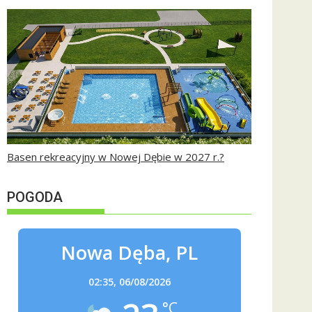
Basen rekreacyjny w Nowej Dębie w 2027 r.?
POGODA
Nowa Dęba, PL
02:35,
06/08/2026
°C