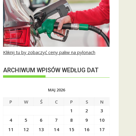
Kliknij tu by zobaczyć ceny paliw na pylonach
ARCHIWUM WPISÓW WEDŁUG DAT
MAJ 2026
P
W
Ś
C
P
S
N
1
2
3
4
5
6
7
8
9
10
11
12
13
14
15
16
17