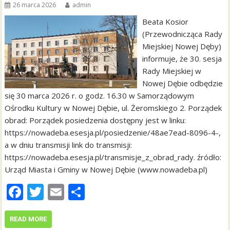
26 marca 2026
admin
Beata Kosior
(Przewodnicząca Rady
Miejskiej Nowej Dęby)
informuje, że 30. sesja
Rady Miejskiej w
Nowej Dębie odbędzie
się 30 marca 2026 r. o godz. 16.30 w Samorządowym
Ośrodku Kultury w Nowej Dębie, ul. Żeromskiego 2. Porządek
obrad: Porządek posiedzenia dostępny jest w linku:
https://nowadeba.esesja.pl/posiedzenie/48ae7ead-8096-4-,
a w dniu transmisji link do transmisji:
https://nowadeba.esesja.pl/transmisje_z_obrad_rady. źródło:
Urząd Miasta i Gminy w Nowej Dębie (www.nowadeba.pl)
F
T
E
S
ac
w
m
h
e
itt
ai
ar
READ MORE