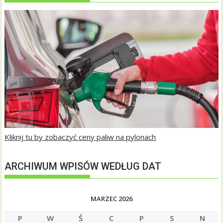
Kliknij tu by zobaczyć ceny paliw na pylonach
ARCHIWUM WPISÓW WEDŁUG DAT
MARZEC 2026
P
W
Ś
C
P
S
N