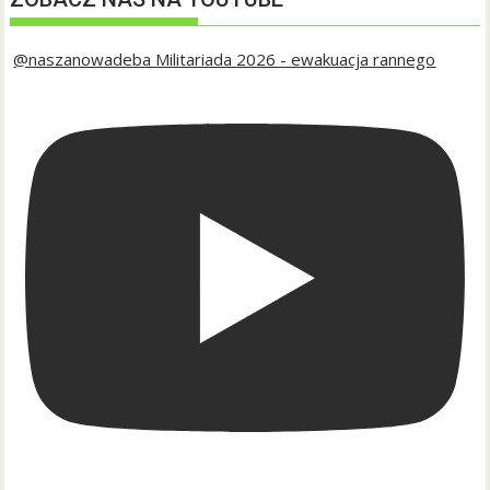
@naszanowadeba Militariada 2026 - ewakuacja rannego