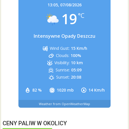
13:05,
07/08/2026
19
°C
Intensywne Opady Deszczu
Wind Gust:
15 Km/h
Clouds:
100%
Visibility:
10 km
Sunrise:
05:09
Sunset:
20:08
82 %
1020 mb
14 Km/h
Weather from OpenWeatherMap
CENY PALIW W OKOLICY