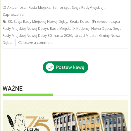
b
er
l
e
,
,
,
,
Aktualności
Rada Miejska
Samorząd
Sesje RadyMiejskiej
o
Zaproszenia
,
o
30. Sesja Rady Miejskiej Nowej Dęby
Beata Kosior (Przewodnicząca
,
,
Rady Miejskiej Nowej Dęby)
Rada Miejska IX Kadencji Nowa Dęba
Sesja
k
,
Rady Miejskiej Nowej Dęby 30 marca 2026
Urząd Miasta i Gminy Nowa
Dęba
Leave a comment
WAŻNE